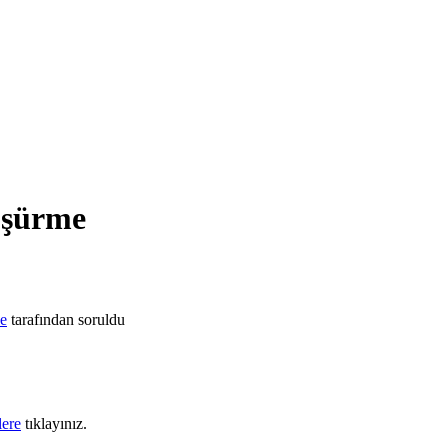
düşürme
e
tarafından
soruldu
lere
tıklayınız.