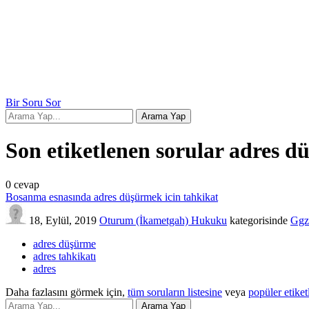
Bir Soru Sor
Son etiketlenen sorular adres 
0
cevap
Bosanma esnasında adres düşürmek icin tahkikat
18, Eylül, 2019
Oturum (İkametgah) Hukuku
kategorisinde
Ggz
adres düşürme
adres tahkikatı
adres
Daha fazlasını görmek için,
tüm soruların listesine
veya
popüler etiket