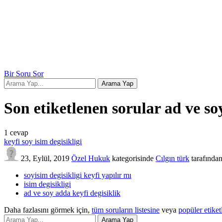
Bir Soru Sor
Son etiketlenen sorular ad ve so
1
cevap
keyfi soy isim degisikligi
23, Eylül, 2019
Özel Hukuk
kategorisinde
Cılgın türk
tarafında
soyisim degisikligi keyfi yapılır mı
isim degisikligi
ad ve soy adda keyfi degisiklik
Daha fazlasını görmek için,
tüm soruların listesine
veya
popüler etiket