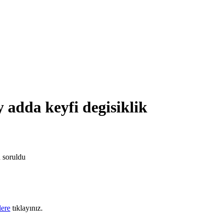
y adda keyfi degisiklik
n
soruldu
lere
tıklayınız.