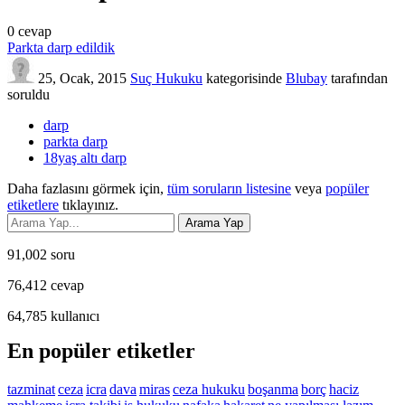
0
cevap
Parkta darp edildik
25, Ocak, 2015
Suç Hukuku
kategorisinde
Blubay
tarafından
soruldu
darp
parkta darp
18yaş altı darp
Daha fazlasını görmek için,
tüm soruların listesine
veya
popüler
etiketlere
tıklayınız.
91,002
soru
76,412
cevap
64,785
kullanıcı
En popüler etiketler
tazminat
ceza
icra
dava
miras
ceza hukuku
boşanma
borç
haciz