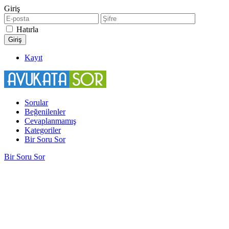
Giriş
Hatırla
Kayıt
Sorular
Beğenilenler
Cevaplanmamış
Kategoriler
Bir Soru Sor
Bir Soru Sor