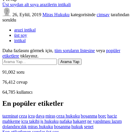
Üst soydan alt soya arazilerin intikali
26, Eylül, 2019
Miras Hukuku
kategorisinde
cimsav
tarafından
soruldu
arazi intikal
üst soy
intikal
Daha fazlasını görmek için,
tüm soruların listesine
veya
popüler
etiketlere
tıklayınız.
91,002
soru
76,412
cevap
64,785
kullanıcı
En popüler etiketler
tazminat
ceza
icra
dava
miras
ceza hukuku
boşanma
borç
haciz
mahkeme
icra takibi
iş hukuku
nafaka
hakaret
ne yapılması lazım
dolandırıcılık
miras hukuku
bosanma
hukuk
senet
Son etiketlenen sorular üst soy