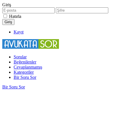
Giriş
Hatırla
Kayıt
Sorular
Beğenilenler
Cevaplanmamış
Kategoriler
Bir Soru Sor
Bir Soru Sor