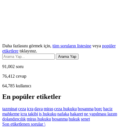
Daha fazlasını görmek için,
tüm soruların listesine
veya
popüler
etiketlere
tıklayınız.
91,002
soru
76,412
cevap
64,785
kullanıcı
En popüler etiketler
tazminat
ceza
icra
dava
miras
ceza hukuku
boşanma
borç
haciz
mahkeme
icra takibi
iş hukuku
nafaka
hakaret
ne yapılması lazım
dolandırıcılık
miras hukuku
bosanma
hukuk
senet
Son etiketlenen sorular \