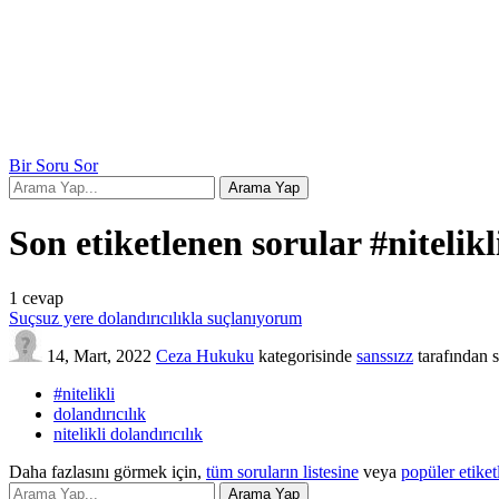
Bir Soru Sor
Son etiketlenen sorular #nitelikl
1
cevap
Suçsuz yere dolandırıcılıkla suçlanıyorum
14, Mart, 2022
Ceza Hukuku
kategorisinde
sanssızz
tarafından
#nitelikli
dolandırıcılık
nitelikli dolandırıcılık
Daha fazlasını görmek için,
tüm soruların listesine
veya
popüler etiket