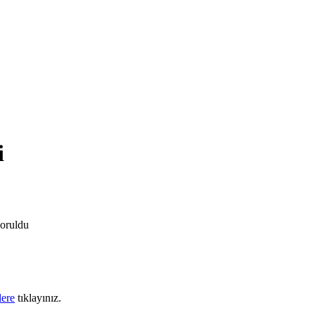
i
soruldu
lere
tıklayınız.