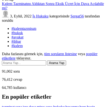
Kıdem Tazminatını Aldıktan Sonra Eksik Ücret İçin Dava Açılabilir
mi?
3, Eylül, 2022
İş Hukuku
kategorisinde
Sergat56
tarafından
soruldu
#kıdemtazminatı
#hukuk
#avukat
#ihbar
#kıdem
Daha fazlasını görmek için,
tüm soruların listesine
veya
popüler
etiketlere
tıklayınız.
91,002
soru
76,412
cevap
64,785
kullanıcı
En popüler etiketler
tazminat
ceza
icra
dava
miras
ceza hukuku
boşanma
borç
haciz