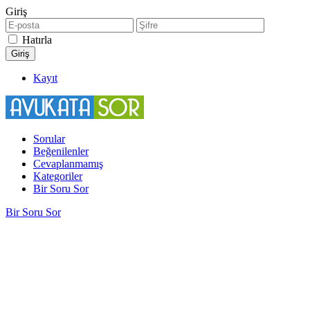
Giriş
Hatırla
Kayıt
Sorular
Beğenilenler
Cevaplanmamış
Kategoriler
Bir Soru Sor
Bir Soru Sor