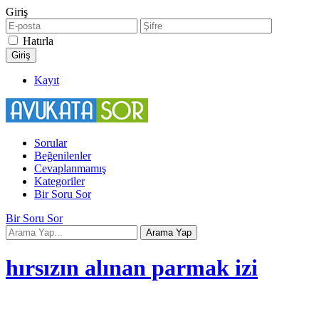
Giriş
Hatırla
Kayıt
Sorular
Beğenilenler
Cevaplanmamış
Kategoriler
Bir Soru Sor
Bir Soru Sor
hırsızın alınan parmak izi