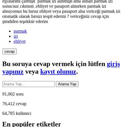
eşyalarımı çalmıştı parmak izi alınmıştı ama alınan parmak izi
sonucsuz cıkmıstı .ehliyet ve pasaport alınırken parmak izi
alınıyomus bu hırsız ehliyet veya pasaport alsa vericeği parmak izi
otomatik olarak hırsızı tespit edermi ? vericeğiniz cevap için
şimdiden teşekkür ederim
parmak
izi
ehliyet
Bu soruya cevap vermek için lütfen
giriş
yapınız
veya
kayıt olunuz
.
91,002
soru
76,412
cevap
64,785
kullanıcı
En popüler etiketler