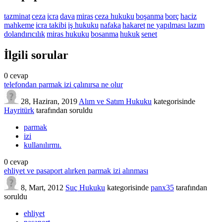
tazminat
ceza
icra
dava
miras
ceza hukuku
boşanma
borç
haciz
mahkeme
icra takibi
iş hukuku
nafaka
hakaret
ne yapılması lazım
dolandırıcılık
miras hukuku
bosanma
hukuk
senet
İlgili sorular
0
cevap
telefondan parmak izi çalınırsa ne olur
28, Haziran, 2019
Alım ve Satım Hukuku
kategorisinde
Hayritürk
tarafından
soruldu
parmak
izi
kullanılırmı.
0
cevap
ehliyet ve pasaport alırken parmak izi alınması
8, Mart, 2012
Suç Hukuku
kategorisinde
panx35
tarafından
soruldu
ehliyet