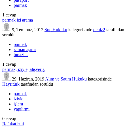
pasaport
parmak
1
cevap
parmak izi arama
9, Temmuz, 2012
Suç Hukuku
kategorisinde
deniz2
tarafından
soruldu
parmak
zaman aşımı
hırsızlık
1
cevap
parmak, iziyle, alışveriş.
29, Haziran, 2019
Alım ve Satım Hukuku
kategorisinde
Hayritürk
tarafından
soruldu
parmak
iziyle
işlem
yapılırmı
0
cevap
Refakat izni