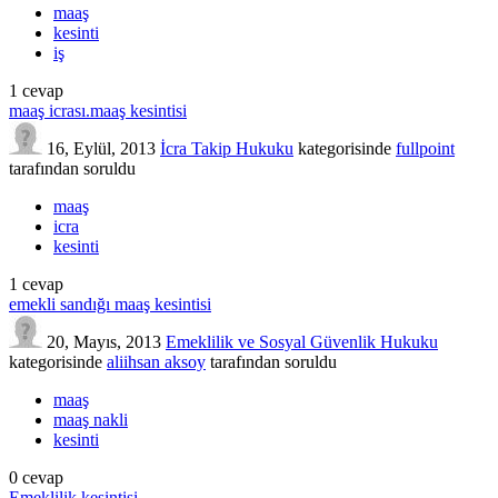
maaş
kesinti
iş
1
cevap
maaş icrası.maaş kesintisi
16, Eylül, 2013
İcra Takip Hukuku
kategorisinde
fullpoint
tarafından
soruldu
maaş
icra
kesinti
1
cevap
emekli sandığı maaş kesintisi
20, Mayıs, 2013
Emeklilik ve Sosyal Güvenlik Hukuku
kategorisinde
aliihsan aksoy
tarafından
soruldu
maaş
maaş nakli
kesinti
0
cevap
Emeklilik kesintisi