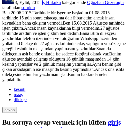
3, Eylül, 2015
İş Hukuku
kategorisinde
Oğuzhan Gezeroğlu
tarafından
soruldu
Ben 20.06.2015 Tarihinde bir işyerine başladım.01.08.2015
tarihinde 15 gün sonra çıkacagıma dair ihbar ettim ancak insan
kaynakları bana çıkışımı vermedi.Ben 15.08.2015 Ağustos tarihinde
işten çıktım.Ancak insan kaynaklarına bilgi vermedim.27 ağustos
tarihinde aradım ve işten çıktım ben dedim.Bana istifa dilekçesi
yazdırdılar telefon üzerinden ve fotoğrafını Whatsapp üzerinden
yollatılar.Dilekçe de 27 ağustos tarihinde çıkış yaptıgımı ve sözleşme
gereği kesintinin maaşımdan yapılmasını yazdırdılar.Suan da
dilekçenin aslı bende onlarda ise sadece fotoğraf olarak var.Benim
ağustos ayındaki çalışmış oldugum 16 günlük maaşımdan 14 gün
kesinti yapmışlar ve 2 günlük maaşımı yatırmışlar.Aynı benim gibi
çıkan arkadaşımın ise maaşında kesinti yapmadılar..Ancak ona istifa
dilekçesinde bunları yazdırmamışlar.Bunun hakkında neler
yapılabilir.
kesinti
maaş
dilekçe
Bu soruya cevap vermek için lütfen
giriş