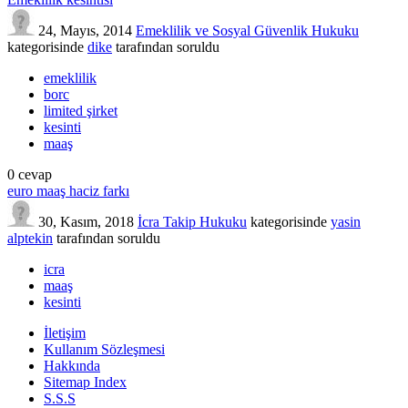
24, Mayıs, 2014
Emeklilik ve Sosyal Güvenlik Hukuku
kategorisinde
dike
tarafından
soruldu
emeklilik
borc
limited şirket
kesinti
maaş
0
cevap
euro maaş haciz farkı
30, Kasım, 2018
İcra Takip Hukuku
kategorisinde
yasin
alptekin
tarafından
soruldu
icra
maaş
kesinti
İletişim
Kullanım Sözleşmesi
Hakkında
Sitemap Index
S.S.S