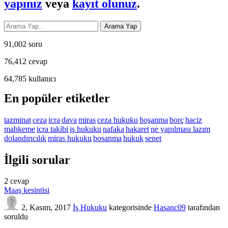
yapınız
veya
kayıt olunuz
.
91,002
soru
76,412
cevap
64,785
kullanıcı
En popüler etiketler
tazminat
ceza
icra
dava
miras
ceza hukuku
boşanma
borç
haciz
mahkeme
icra takibi
iş hukuku
nafaka
hakaret
ne yapılması lazım
dolandırıcılık
miras hukuku
bosanma
hukuk
senet
İlgili sorular
2
cevap
Maaş kesintisi
2, Kasım, 2017
İş Hukuku
kategorisinde
Hasanc09
tarafından
soruldu