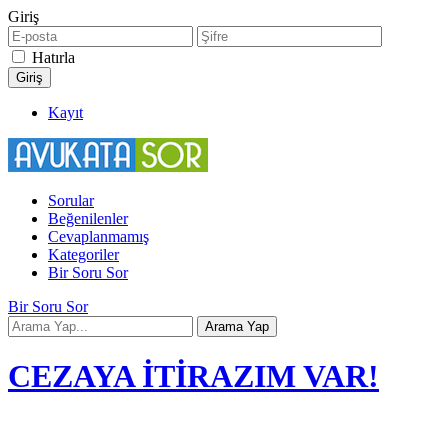
Giriş
Hatırla
Kayıt
Sorular
Beğenilenler
Cevaplanmamış
Kategoriler
Bir Soru Sor
Bir Soru Sor
CEZAYA İTİRAZIM VAR!