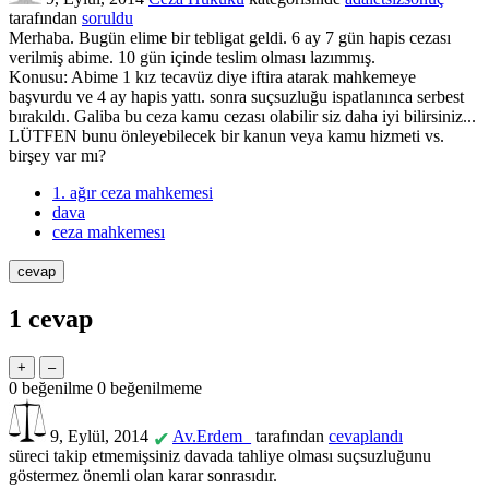
tarafından
soruldu
Merhaba. Bugün elime bir tebligat geldi. 6 ay 7 gün hapis cezası
verilmiş abime. 10 gün içinde teslim olması lazımmış.
Konusu: Abime 1 kız tecavüz diye iftira atarak mahkemeye
başvurdu ve 4 ay hapis yattı. sonra suçsuzluğu ispatlanınca serbest
bırakıldı. Galiba bu ceza kamu cezası olabilir siz daha iyi bilirsiniz...
LÜTFEN bunu önleyebilecek bir kanun veya kamu hizmeti vs.
birşey var mı?
1. ağır ceza mahkemesi
dava
ceza mahkemesı
1
cevap
0
beğenilme
0
beğenilmeme
9, Eylül, 2014
Av.Erdem_
tarafından
cevaplandı
✔
süreci takip etmemişsiniz davada tahliye olması suçsuzluğunu
göstermez önemli olan karar sonrasıdır.