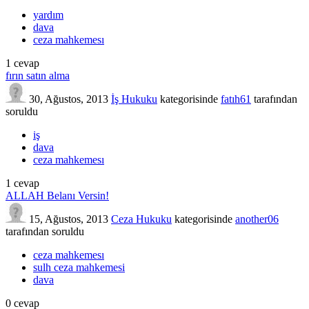
yardım
dava
ceza mahkemesı
1
cevap
fırın satın alma
30, Ağustos, 2013
İş Hukuku
kategorisinde
fatıh61
tarafından
soruldu
iş
dava
ceza mahkemesı
1
cevap
ALLAH Belanı Versin!
15, Ağustos, 2013
Ceza Hukuku
kategorisinde
another06
tarafından
soruldu
ceza mahkemesı
sulh ceza mahkemesi
dava
0
cevap