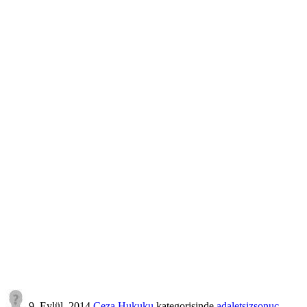
9, Eylül, 2014
Ceza Hukuku
kategorisinde
adaletsizsonuç