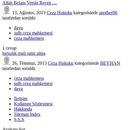
Allah Belanı Versin Recep ....
13, Ağustos, 2013
Ceza Hukuku
kategorisinde
another06
tarafından
soruldu
dava
sulh ceza mahkemesi
ceza mahkemesı
1
cevap
hırsızlık malı satın alma
26, Temmuz, 2013
Ceza Hukuku
kategorisinde
BEYHAN
tarafından
soruldu
ceza mahkemesı
sulh ceza mahkemesi
dava
İletişim
Kullanım Sözleşmesi
Hakkında
Sitemap Index
S.S.S
Avukata Sor