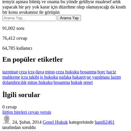
temyiz aşması bitmiş ve onama bu yönde geldiyse maalesef artık
yapacak bir şey yok karar için düzeltme olup olamayacağı da kısıtlı
bir konu avukatınız ile görüşün
91,002
soru
76,412
cevap
64,785
kullanıcı
En popüler etiketler
tazminat
ceza
icra
dava
miras
ceza hukuku
boşanma
borç
haciz
mahkeme
icra takibi
iş hukuku
nafaka
hakaret
ne yapılması lazım
dolandırıcılık
miras hukuku
bosanma
hukuk
senet
İlgili sorular
0
cevap
lütfen bireleri cevap versin
24, Şubat, 2014
Genel Hukuk
kategorisinde
hanifi2461
tarafından
soruldu