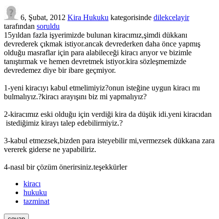
6, Şubat, 2012
Kira Hukuku
kategorisinde
dilekcelayir
tarafından
soruldu
15yıldan fazla işyerimizde bulunan kiracımız,şimdi dükkanı
devrederek çıkmak istiyor.ancak devrederken daha önce yapmış
olduğu masraflar için para alabileceği kiracı arıyor ve bizimle
tanıştırmak ve hemen devretmek istiyor.kira sözleşmemizde
devredemez diye bir ibare geçmiyor.
1-yeni kiracıyı kabul etmelimiyiz?onun isteğine uygun kiracı mı
bulmalıyız.?kiracı arayışını biz mi yapmalıyız?
2-kiracımız eski olduğu için verdiği kira da düşük idi.yeni kiracıdan
istediğimiz kirayı talep edebilirmiyiz.?
3-kabul etmezsek,bizden para isteyebilir mi,vermezsek dükkana zara
vererek giderse ne yapabiliriz.
4-nasıl bir çözüm önerirsiniz.teşekkürler
kiracı
hukuku
tazminat