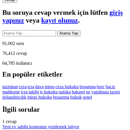
Bu soruya cevap vermek için lütfen
giriş
yapınız
veya
kayıt olunuz
.
91,002
soru
76,412
cevap
64,785
kullanıcı
En popüler etiketler
tazminat
ceza
icra
dava
miras
ceza hukuku
boşanma
borç
haciz
mahkeme
icra takibi
iş hukuku
nafaka
hakaret
ne yapılması lazım
dolandırıcılık
miras hukuku
bosanma
hukuk
senet
İlgili sorular
1
cevap
Yeni ev sahibi kontratını yenilemek istiyor