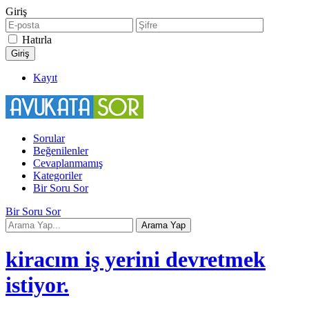
Giriş
Hatırla
Kayıt
Sorular
Beğenilenler
Cevaplanmamış
Kategoriler
Bir Soru Sor
Bir Soru Sor
kiracım iş yerini devretmek
istiyor.