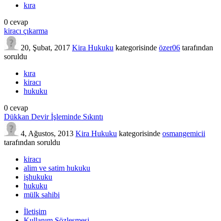
kıra
0
cevap
kiracı çıkarma
20, Şubat, 2017
Kira Hukuku
kategorisinde
özer06
tarafından
soruldu
kıra
kiracı
hukuku
0
cevap
Dükkan Devir İşleminde Sıkıntı
4, Ağustos, 2013
Kira Hukuku
kategorisinde
osmangemicii
tarafından
soruldu
kiracı
alim ve satim hukuku
işhukuku
hukuku
mülk sahibi
İletişim
Kullanım Sözleşmesi