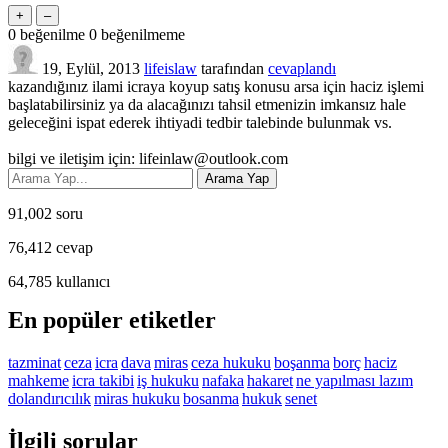
0
beğenilme
0
beğenilmeme
19, Eylül, 2013
lifeislaw
tarafından
cevaplandı
kazandığınız ilami icraya koyup satış konusu arsa için haciz işlemi
başlatabilirsiniz ya da alacağınızı tahsil etmenizin imkansız hale
geleceğini ispat ederek ihtiyadi tedbir talebinde bulunmak vs.
bilgi ve iletişim için:
lifeinlaw@outlook.com
91,002
soru
76,412
cevap
64,785
kullanıcı
En popüler etiketler
tazminat
ceza
icra
dava
miras
ceza hukuku
boşanma
borç
haciz
mahkeme
icra takibi
iş hukuku
nafaka
hakaret
ne yapılması lazım
dolandırıcılık
miras hukuku
bosanma
hukuk
senet
İlgili sorular