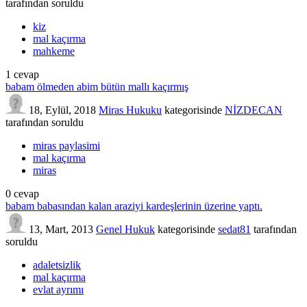
tarafından
soruldu
kiz
mal kaçırma
mahkeme
1
cevap
babam ölmeden abim bütün mallı kaçırmış
18, Eylül, 2018
Miras Hukuku
kategorisinde
NİZDECAN
tarafından
soruldu
miras paylasimi
mal kaçırma
miras
0
cevap
babam babasından kalan araziyi kardeşlerinin üzerine yaptı.
13, Mart, 2013
Genel Hukuk
kategorisinde
sedat81
tarafından
soruldu
adaletsizlik
mal kaçırma
evlat ayrımı