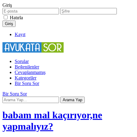
Giriş
Hatırla
Kayıt
Sorular
Beğenilenler
Cevaplanmamış
Kategoriler
Bir Soru Sor
Bir Soru Sor
babam mal kaçırıyor,ne
yapmalıyız?