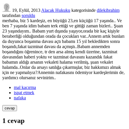
19, Eylül, 2013
Alacak Hukuku
kategorisinde
dilekibrahim
tarafından
soruldu
merhaba, biz 5 kardeşiz, en büyüğü 23,en küçüğü 17 yaşında.. Ve
ben 7 yaşında idim babam terk ettiği ve gittiği zaman bizleri.. Şuan
23 yaşındayım.. Babam yurt dışında yaşıyor,orada bir kaç kişiyle
beraberliği olduğundan orada da çocukları var..Annem artık bunları
da duyunca boşanma davası açtı babamı 15 yıl bekledikten sonra
boşandı,fakat tazminat davası da açmıştı..Babam annemden
boşandığını öğrenince, tr den arsa almış kendi üzerine, tazminat
davasından haberi yoktu ve tazminat davasını kazandık fakat
babamın aldığı arsanın vekaleti halama verilmiş, şuan vekalet
halamda..Onlar da arsayı satılığa çıkarmışlar, biz hakkımızı almak
için ne yapmalıyız?Annemin nafakasını ödemiyor kardeşlerimin de,
yardımcı olursanız sevinirim..
mal kaçırma
ispat etmek
nafaka
1
cevap