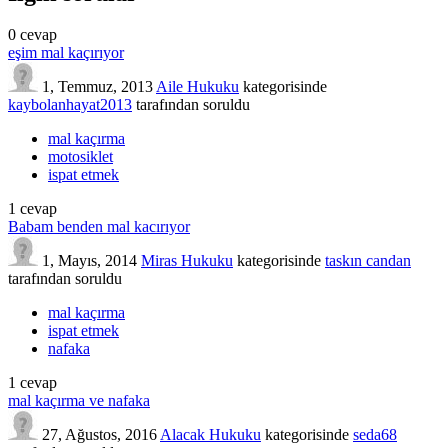
0
cevap
eşim mal kaçırıyor
1, Temmuz, 2013
Aile Hukuku
kategorisinde
kaybolanhayat2013
tarafından
soruldu
mal kaçırma
motosiklet
ispat etmek
1
cevap
Babam benden mal kacırıyor
1, Mayıs, 2014
Miras Hukuku
kategorisinde
taskın candan
tarafından
soruldu
mal kaçırma
ispat etmek
nafaka
1
cevap
mal kaçırma ve nafaka
27, Ağustos, 2016
Alacak Hukuku
kategorisinde
seda68