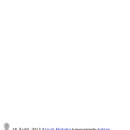
18, Eylül, 2013
Alacak Hukuku
kategorisinde
haktan