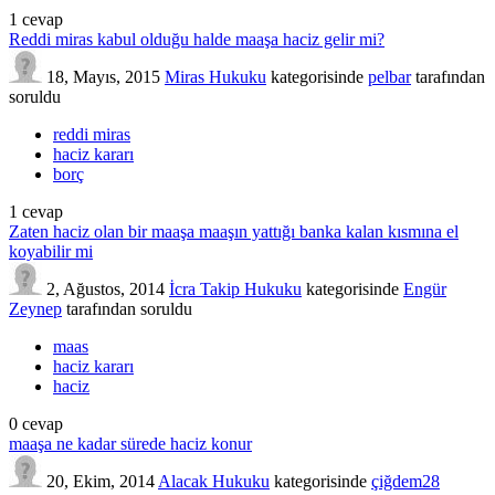
1
cevap
Reddi miras kabul olduğu halde maaşa haciz gelir mi?
18, Mayıs, 2015
Miras Hukuku
kategorisinde
pelbar
tarafından
soruldu
reddi miras
haciz kararı
borç
1
cevap
Zaten haciz olan bir maaşa maaşın yattığı banka kalan kısmına el
koyabilir mi
2, Ağustos, 2014
İcra Takip Hukuku
kategorisinde
Engür
Zeynep
tarafından
soruldu
maas
haciz kararı
haciz
0
cevap
maaşa ne kadar sürede haciz konur
20, Ekim, 2014
Alacak Hukuku
kategorisinde
çiğdem28