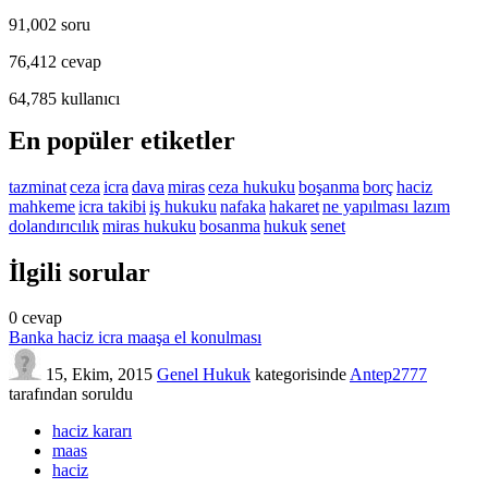
91,002
soru
76,412
cevap
64,785
kullanıcı
En popüler etiketler
tazminat
ceza
icra
dava
miras
ceza hukuku
boşanma
borç
haciz
mahkeme
icra takibi
iş hukuku
nafaka
hakaret
ne yapılması lazım
dolandırıcılık
miras hukuku
bosanma
hukuk
senet
İlgili sorular
0
cevap
Banka haciz icra maaşa el konulması
15, Ekim, 2015
Genel Hukuk
kategorisinde
Antep2777
tarafından
soruldu
haciz kararı
maas
haciz