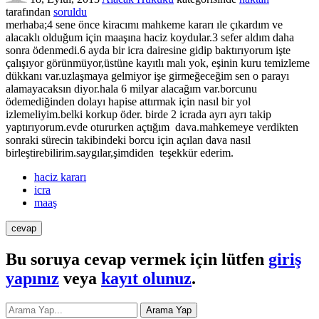
tarafından
soruldu
merhaba;4 sene önce kiracımı mahkeme kararı ıle çıkardım ve
alacaklı olduğum için maaşına haciz koydular.3 sefer aldım daha
sonra ödenmedi.6 ayda bir icra dairesine gidip baktırıyorum işte
çalışıyor görünmüyor,üstüne kayıtlı malı yok, eşinin kuru temizleme
dükkanı var.uzlaşmaya gelmiyor işe girmeğeceğim sen o parayı
alamayacaksın diyor.hala 6 milyar alacağım var.borcunu
ödemediğinden dolayı hapise attırmak için nasıl bir yol
izlemeliyim.belki korkup öder. birde 2 icrada ayrı ayrı takip
yaptırıyorum.evde otururken açtığım dava.mahkemeye verdikten
sonraki sürecin takibindeki borcu için açılan dava nasıl
birleştirebilirim.saygılar,şimdiden teşekkür ederim.
haciz kararı
icra
maaş
Bu soruya cevap vermek için lütfen
giriş
yapınız
veya
kayıt olunuz
.