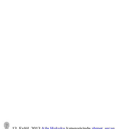
13, Eylül, 2013
Aile Hukuku
kategorisinde
ahmet_ercan