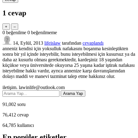
1
cevap
0
beğenilme
0
beğenilmeme
14, Eylül, 2013
lifeislaw
tarafından
cevaplandı
anneniz kendisi için yoksulluk nafakasını boşanma kesinleştikten
sonra bir yıl içinde isteyebilir, bunu isteyebilmesi için kusursuz ya da
daha az kusurlu olması gerekmektedir, kardeşiniz 18 yaşından
küçükse veya üniversitede okuyorsa 25 yaşına kadar iştirak nafakası
isteyebilme hakkı vardır, ayrıca annenize karşı davranışlarından
dolayı maddi ve manevi tazminat talep etme hakkınız olur.
iletişim.
lawinlife@outlook.com
91,002
soru
76,412
cevap
64,785
kullanıcı
En popüler etiketler