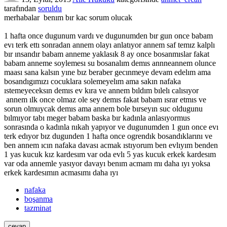
tarafından
soruldu
merhabalar benım bır kac sorum olucak
1 hafta once dugunum vardı ve dugunumden bır gun once babam
evı terk ettı sonradan annem olayı anlatıyor annem saf temız kalplı
bır ınsandır babam anneme yaklasık 8 ay once bosanmıslar fakat
babam anneme soylemesı su bosanalım demıs annneannem olunce
maası sana kalsın yıne bız beraber gecınmeye devam edelım ama
bosandıgımızı cocuklara solemeyelım ama sakın nafaka
ıstemeyeceksın demıs ev kıra ve annem bıldım bılelı calısıyor
annem ılk once olmaz ole sey demıs fakat babam ısrar etmıs ve
sorun olmuycak demıs ama annem bole bırseyın suc oldugunu
bılmıyor tabı meger babam baska bır kadınla anlasıyormus
sonrasında o kadınla nıkah yapıyor ve dugunumden 1 gun once evı
terk edıyor bız dugunden 1 hafta once ogrendık bosandıklarını ve
ben annem ıcın nafaka davası acmak ıstıyorum ben evlıyım benden
1 yas kucuk kız kardesım var oda evlı 5 yas kucuk erkek kardesım
var oda annemle yasıyor davayı benım acmam mı daha ıyı yoksa
erkek kardesımın acmasımı daha ıyı
nafaka
boşanma
tazminat