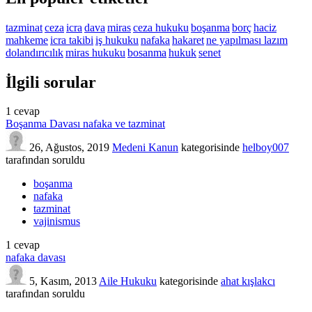
tazminat
ceza
icra
dava
miras
ceza hukuku
boşanma
borç
haciz
mahkeme
icra takibi
iş hukuku
nafaka
hakaret
ne yapılması lazım
dolandırıcılık
miras hukuku
bosanma
hukuk
senet
İlgili sorular
1
cevap
Boşanma Davası nafaka ve tazminat
26, Ağustos, 2019
Medeni Kanun
kategorisinde
helboy007
tarafından
soruldu
boşanma
nafaka
tazminat
vajinismus
1
cevap
nafaka davası
5, Kasım, 2013
Aile Hukuku
kategorisinde
ahat kışlakcı
tarafından
soruldu