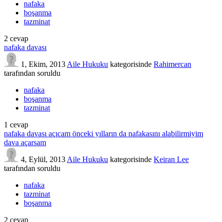
nafaka
boşanma
tazminat
2
cevap
nafaka davası
1, Ekim, 2013
Aile Hukuku
kategorisinde
Rahimercan
tarafından
soruldu
nafaka
boşanma
tazminat
1
cevap
nafaka davası açıcam önceki yılların da nafakasını alabilirmiyim
dava açarsam
4, Eylül, 2013
Aile Hukuku
kategorisinde
Keiran Lee
tarafından
soruldu
nafaka
tazminat
boşanma
2
cevap