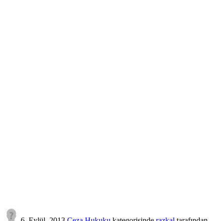
6, Eylül, 2013
Ceza Hukuku
kategorisinde
razkal
tarafından