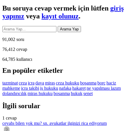
Bu soruya cevap vermek için lütfen
giriş
yapınız
veya
kayıt olunuz
.
91,002
soru
76,412
cevap
64,785
kullanıcı
En popüler etiketler
tazminat
ceza
icra
dava
miras
ceza hukuku
boşanma
borç
haciz
mahkeme
icra takibi
iş hukuku
nafaka
hakaret
ne yapılması lazım
dolandırıcılık
miras hukuku
bosanma
hukuk
senet
İlgili sorular
1
cevap
cevabı bilen yok mu? sn. avukatlar ilginizi rica ediyorum