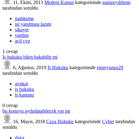
11, Ekim, 2013
Medeni Kanun
kategorisinde
gamzeyıldırım
tarafından
soruldu
mahkeme
ne yapılması lazım
şikayet
yardım
acil cvp
1
cevap
İş hukuku bilen bakabilir mi
6, Ağustos, 2019
İş Hukuku
kategorisinde
emreyunus29
tarafından
soruldu
avukat
iş hukuku
iş kanunu
0
cevap
bu konuyu aydınlatabilecek var mı
16, Mayıs, 2018
Ceza Hukuku
kategorisinde
Cyber
tarafından
soruldu
dava