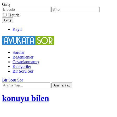
Giriş
Hatırla
Kayıt
Sorular
Beğenilenler
Cevaplanmamış
Kategoriler
Bir Soru Sor
Bir Soru Sor
konuyu bilen