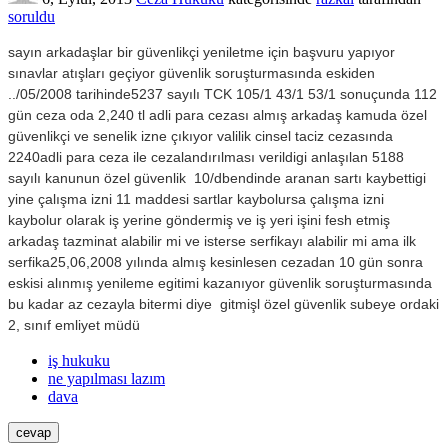
soruldu
sayın arkadaşlar bir güvenlikçi yeniletme için başvuru yapıyor
sınavlar atışları geçiyor güvenlik soruşturmasında eskiden
../05/2008 tarihinde5237 sayılı TCK 105/1 43/1 53/1 sonuçunda 112
gün ceza oda 2,240 tl adli para cezası almış arkadaş kamuda özel
güvenlikçi ve senelik izne çıkıyor valilik cinsel taciz cezasında
2240adli para ceza ile cezalandırılması verildigi anlaşılan 5188
sayılı kanunun özel güvenlik 10/dbendinde aranan sartı kaybettigi
yine çalışma izni 11 maddesi sartlar kaybolursa çalışma izni
kaybolur olarak iş yerine göndermiş ve iş yeri işini fesh etmiş
arkadaş tazminat alabilir mi ve isterse serfikayı alabilir mi ama ilk
serfika25,06,2008 yılında almış kesinlesen cezadan 10 gün sonra
eskisi alınmış yenileme egitimi kazanıyor güvenlik soruşturmasında
bu kadar az cezayla bitermi diye gitmişl özel güvenlik subeye ordaki
2, sınıf emliyet müdü
iş hukuku
ne yapılması lazım
dava