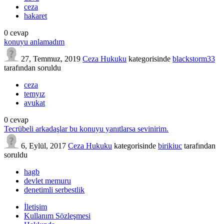
ceza
hakaret
0
cevap
konuyu anlamadım
27, Temmuz, 2019
Ceza Hukuku
kategorisinde
blackstorm33
tarafından
soruldu
ceza
temyız
avukat
0
cevap
Tecrübeli arkadaşlar bu konuyu yanıtlarsa sevinirim.
6, Eylül, 2017
Ceza Hukuku
kategorisinde
birikiuc
tarafından
soruldu
hagb
devlet memuru
denetimli serbestlik
İletişim
Kullanım Sözleşmesi