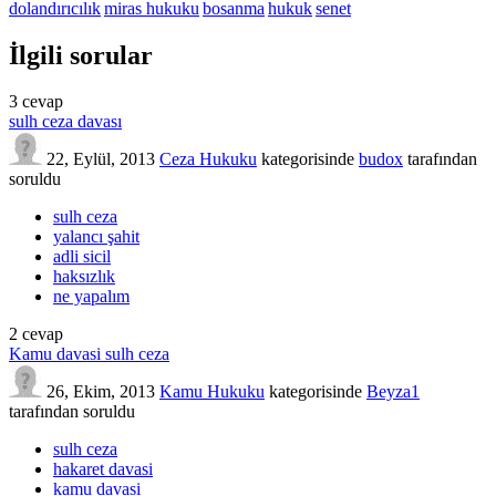
dolandırıcılık
miras hukuku
bosanma
hukuk
senet
İlgili sorular
3
cevap
sulh ceza davası
22, Eylül, 2013
Ceza Hukuku
kategorisinde
budox
tarafından
soruldu
sulh ceza
yalancı şahit
adli sicil
haksızlık
ne yapalım
2
cevap
Kamu davasi sulh ceza
26, Ekim, 2013
Kamu Hukuku
kategorisinde
Beyza1
tarafından
soruldu
sulh ceza
hakaret davasi
kamu davasi