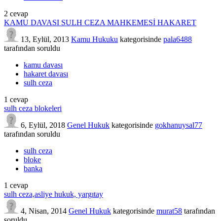
2
cevap
KAMU DAVASI SULH CEZA MAHKEMESİ HAKARET
13, Eylül, 2013
Kamu Hukuku
kategorisinde
pala6488
tarafından
soruldu
kamu davası
hakaret davası
sulh ceza
1
cevap
sulh ceza blokeleri
6, Eylül, 2018
Genel Hukuk
kategorisinde
gokhanuysal77
tarafından
soruldu
sulh ceza
bloke
banka
1
cevap
sulh ceza,asliye hukuk, yargıtay
4, Nisan, 2014
Genel Hukuk
kategorisinde
murat58
tarafından
soruldu