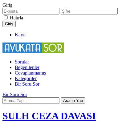
Giriş
Hatırla
Kayıt
Sorular
Beğenilenler
Cevaplanmamış
Kategoriler
Bir Soru Sor
Bir Soru Sor
SULH CEZA DAVASI