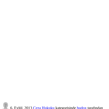
6, Eylül, 2013
Ceza Hukuku
kategorisinde
budox
tarafından