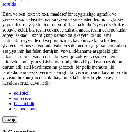
soruldu
Eşim ve ben (xxx ve xx), maalesef bir saygısızlıga ugradık ve
gereksiz söz dalaşı ile bizi kavgaya cekmek istediler. biz hiçbirsey
yapmadık. olay yerini terk ediyorduk, ama kadın(yyyy) üzerimize
sopayla geldi. biz resim cekmeye calıstık ancak resim cekene kadar
sopayı sakladı. sonra gidip karakolda şikayetci olduk. ama
kadın olan yyyy de ertesi gun bizim şikayetimize karsı bizden
şikayetci olmus ve yanında yalancı sahit getirmiş. güya ben onlara
asagıya inin lan felan demişim. vs vs. iddianame asagıdaki gibi.
arkadaslar bu davadan nasıl bir seyir gozukuyor. eşim ve ben
ikimizde kamu gorevlisiyiz. masumiyetimizi ispatlayamazsak, bu
durum adli sicil kaydımıza mı gececek. bir polis memuru, iki
tarafada para cezası verirler demişti. bu ceza adli sicil kaydım yoktur
yazısını bozmuşmu olacak. hayatımızda ilk kez boyle birseyle
karsılasıyoruz. dava nedir
adli sicil
sulh ceza
basit tehdit
yalancı tanık