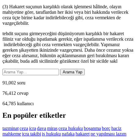
(3) Hakaret suçunun karşılıklı olarak işlenmesi hâlinde, olayın
mahiyetine göre, taraflardan her ikisi veya biri hakkında verilecek
ceza üçte birine kadar indirilebileceği gibi, ceza vermekten de
vazgeçilebilir.
tehdit suçunu girmeyeceğini düşünüyorum karşılıklı bir hakaret
filiniz var olduğu ispatlamak gerekir, eğer ispatlanırsa verilecek ceza
indirilebileceği gibi ceza vermekten vazgeçilebilir. Yapmanız
gereken şikayetten ikinizinde vazgeçmesi. Daha önce cezanız yoksa
eğer ceza alırsanız, hükmün açıklanmasının geri bırakılması kararı
çıkabilir, buda adli sicilinizde gözükmez özel bir sicilde sakl
91,002
soru
76,412
cevap
64,785
kullanıcı
En popüler etiketler
tazminat
ceza
icra
dava
miras
ceza hukuku
boşanma
borç
haciz
mahkeme
icra takibi
iş hukuku
nafaka
hakaret
ne yapılması lazım