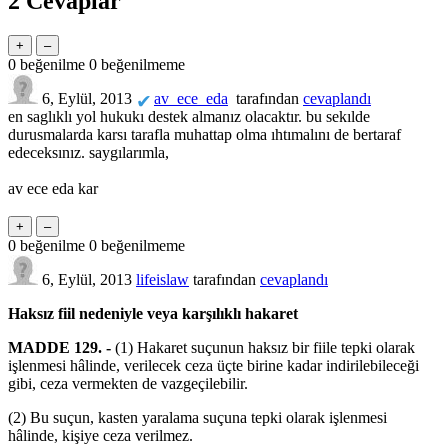
2
Cevaplar
0
beğenilme
0
beğenilmeme
6, Eylül, 2013
av_ece_eda
tarafından
cevaplandı
✔
en saglıklı yol hukukı destek almanız olacaktır. bu sekılde
durusmalarda karsı tarafla muhattap olma ıhtımalını de bertaraf
edeceksınız. saygılarımla,
av ece eda kar
0
beğenilme
0
beğenilmeme
6, Eylül, 2013
lifeislaw
tarafından
cevaplandı
Haksız fiil nedeniyle veya karşılıklı hakaret
MADDE 129. -
(1) Hakaret suçunun haksız bir fiile tepki olarak
işlenmesi hâlinde, verilecek ceza üçte birine kadar indirilebileceği
gibi, ceza vermekten de vazgeçilebilir.
(2) Bu suçun, kasten yaralama suçuna tepki olarak işlenmesi
hâlinde, kişiye ceza verilmez.