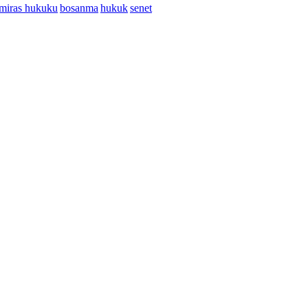
miras hukuku
bosanma
hukuk
senet