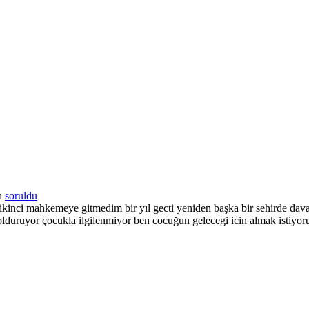
n
soruldu
 ikinci mahkemeye gitmedim bir yıl gecti yeniden başka bir sehirde dava
lduruyor çocukla ilgilenmiyor ben cocuğun gelecegi icin almak istiyor