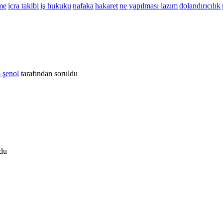
me
icra takibi
iş hukuku
nafaka
hakaret
ne yapılması lazım
dolandırıcılık
 şenol
tarafından
soruldu
ldu