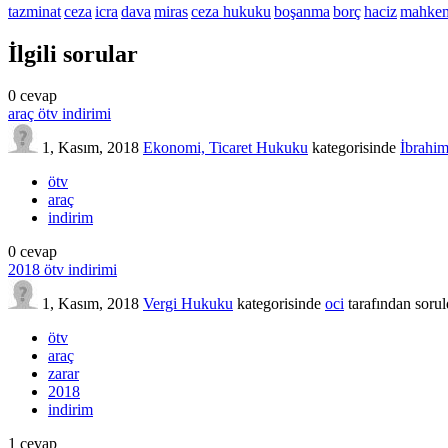
tazminat
ceza
icra
dava
miras
ceza hukuku
boşanma
borç
haciz
mahke
İlgili sorular
0
cevap
araç ötv indirimi
1, Kasım, 2018
Ekonomi, Ticaret Hukuku
kategorisinde
İbrahim
ötv
araç
indirim
0
cevap
2018 ötv indirimi
1, Kasım, 2018
Vergi Hukuku
kategorisinde
oci
tarafından
soru
ötv
araç
zarar
2018
indirim
1
cevap