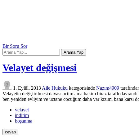
Bir Soru Sor
Velayet değişmesi
1, Eylül, 2013
Aile Hukuku
kategorisinde
Nazım4909
tarafında
Velayetin değiştirilmesi davası actim ama hakim biraz taraflı davrandı
ben yeniden evliyim ve uctane cocuğum daha var kızımı bana karsı do
velayet
indirim
boşanma