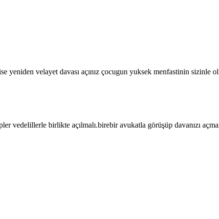
 ise yeniden velayet davası açınız çocugun yuksek menfastinin sizinle olm
er vedelillerle birlikte açılmalı.birebir avukatla görüşüp davanızı açm