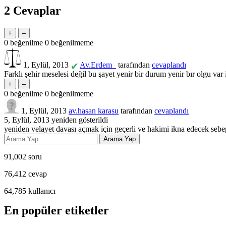
2
Cevaplar
0
beğenilme
0
beğenilmeme
1, Eylül, 2013
Av.Erdem_
tarafından
cevaplandı
✔
Farklı şehir meselesi değil bu şayet yenir bir durum yenir bır olgu var
0
beğenilme
0
beğenilmeme
1, Eylül, 2013
av.hasan karasu
tarafından
cevaplandı
5, Eylül, 2013
yeniden gösterildi
yeniden velayet davası açmak için geçerli ve hakimi ikna edecek sebepl
91,002
soru
76,412
cevap
64,785
kullanıcı
En popüler etiketler