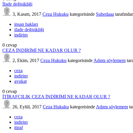
İfade değişikliği
3, Kasım, 2017
Ceza Hukuku
kategorisinde
Suhedaaa
tarafında
insan hakları
ifade değişikliği
indirim
0
cevap
CEZA İNDİRİMİ NE KADAR OLUR ?
2, Ekim, 2017
Ceza Hukuku
kategorisinde
Adımı söylemem
tar
ceza
indirim
avukat
0
cevap
İTİRAFÇILIK CEZA İNDİRİMİ NE KADAR OLUR ?
26, Eylül, 2017
Ceza Hukuku
kategorisinde
Adımı söylemem
ta
ceza
indirim
itiraf