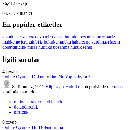
76,412
cevap
64,785
kullanıcı
En popüler etiketler
tazminat
ceza
icra
dava
miras
ceza hukuku
boşanma
borç
haciz
mahkeme
icra takibi
iş hukuku
nafaka
hakaret
ne yapılması lazım
dolandırıcılık
miras hukuku
bosanma
hukuk
senet
İlgili sorular
4
cevap
Online Oyunda Dolandırıldım Ne Yapmalıyım ?
8, Temmuz, 2012
Bilgisayar Hukuku
kategorisinde
therocco
tarafından
soruldu
online karakter hacklemek
dolandırıcılık
hırsızlık
0
cevap
Online Oyunda Bir Dolandırılma