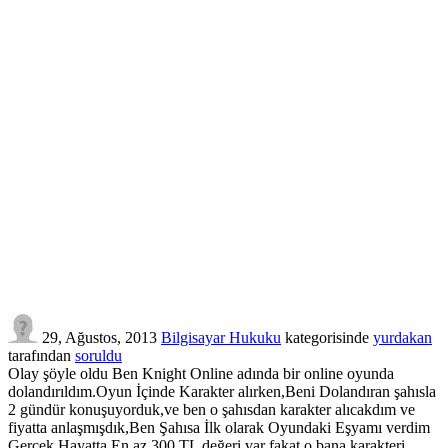
29, Ağustos, 2013
Bilgisayar Hukuku
kategorisinde
yurdakan
tarafından
soruldu
Olay şöyle oldu Ben Knight Online adında bir online oyunda
dolandırıldım.Oyun İçinde Karakter alırken,Beni Dolandıran şahısla
2 gündür konuşuyorduk,ve ben o şahısdan karakter alıcakdım ve
fiyatta anlaşmışdık,Ben Şahısa İlk olarak Oyundaki Eşyamı verdim
Gerçek Hayatta En az 300 TL değeri var fakat o bana karakteri