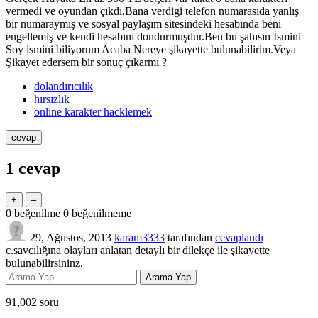
vermedi ve oyundan çıkdı,Bana verdigi telefon numarasıda yanlış
bir numaraymış ve sosyal paylaşım sitesindeki hesabında beni
engellemiş ve kendi hesabını dondurmuşdur.Ben bu şahısın İsmini
Soy ismini biliyorum Acaba Nereye şikayette bulunabilirim.Veya
Şikayet edersem bir sonuç çıkarmı ?
dolandırıcılık
hırsızlık
online karakter hacklemek
1
cevap
0
beğenilme
0
beğenilmeme
29, Ağustos, 2013
karam3333
tarafından
cevaplandı
c.savcılığına olayları anlatan detaylı bir dilekçe ile şikayette
bulunabilirsininz.
91,002
soru