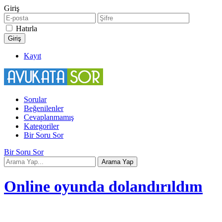
Giriş
Hatırla
Kayıt
Sorular
Beğenilenler
Cevaplanmamış
Kategoriler
Bir Soru Sor
Bir Soru Sor
Online oyunda dolandırıldım