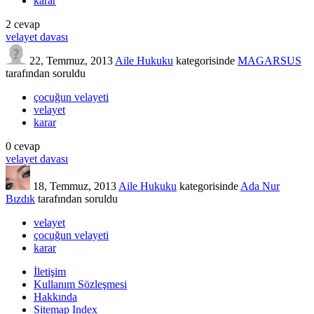
karar
2
cevap
velayet davası
22, Temmuz, 2013
Aile Hukuku
kategorisinde
MAGARSUS
tarafından
soruldu
çocuğun velayeti
velayet
karar
0
cevap
velayet davası
18, Temmuz, 2013
Aile Hukuku
kategorisinde
Ada Nur
Bızdık
tarafından
soruldu
velayet
çocuğun velayeti
karar
İletişim
Kullanım Sözleşmesi
Hakkında
Sitemap Index