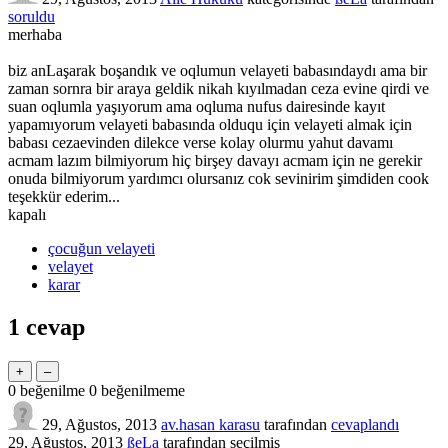
soruldu
merhaba
biz anLaşarak boşandık ve oqlumun velayeti babasındaydı ama bir
zaman sornra bir araya geldik nikah kıyılmadan ceza evine qirdi ve
suan oqlumla yaşıyorum ama oqluma nufus dairesinde kayıt
yapamıyorum velayeti babasında olduqu için velayeti almak için
babası cezaevinden dilekce verse kolay olurmu yahut davamı
acmam lazım bilmiyorum hiç birşey davayı acmam için ne gerekir
onuda bilmiyorum yardımcı olursanız cok sevinirim şimdiden cook
teşekkür ederim...
kapalı
çocuğun velayeti
velayet
karar
1
cevap
0
beğenilme
0
beğenilmeme
29, Ağustos, 2013
av.hasan karasu
tarafından
cevaplandı
29, Ağustos, 2013
ßeLa
tarafından
seçilmiş