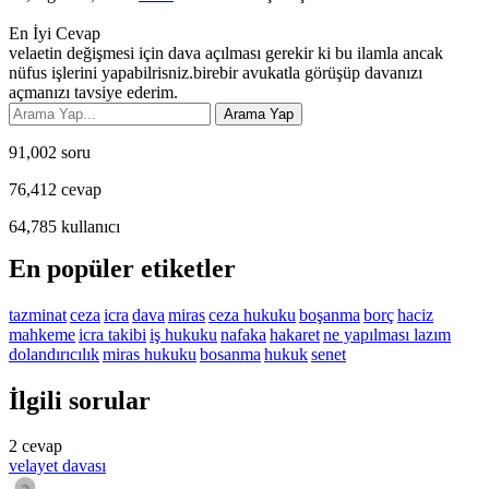
En İyi Cevap
velaetin değişmesi için dava açılması gerekir ki bu ilamla ancak
nüfus işlerini yapabilrisniz.birebir avukatla görüşüp davanızı
açmanızı tavsiye ederim.
91,002
soru
76,412
cevap
64,785
kullanıcı
En popüler etiketler
tazminat
ceza
icra
dava
miras
ceza hukuku
boşanma
borç
haciz
mahkeme
icra takibi
iş hukuku
nafaka
hakaret
ne yapılması lazım
dolandırıcılık
miras hukuku
bosanma
hukuk
senet
İlgili sorular
2
cevap
velayet davası