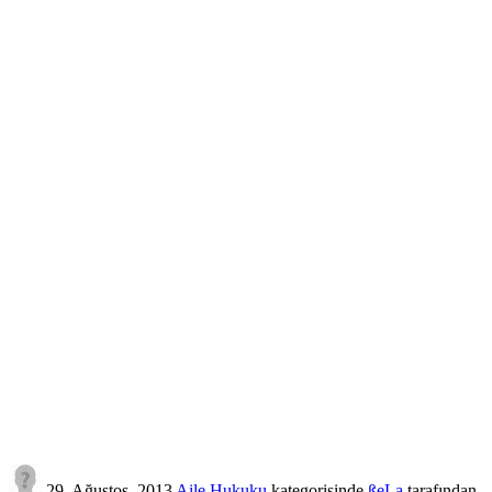
29, Ağustos, 2013
Aile Hukuku
kategorisinde
ßeLa
tarafından