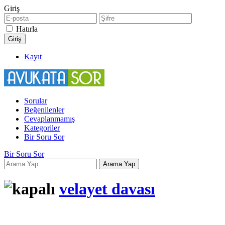
Giriş
Hatırla
Kayıt
Sorular
Beğenilenler
Cevaplanmamış
Kategoriler
Bir Soru Sor
Bir Soru Sor
velayet davası