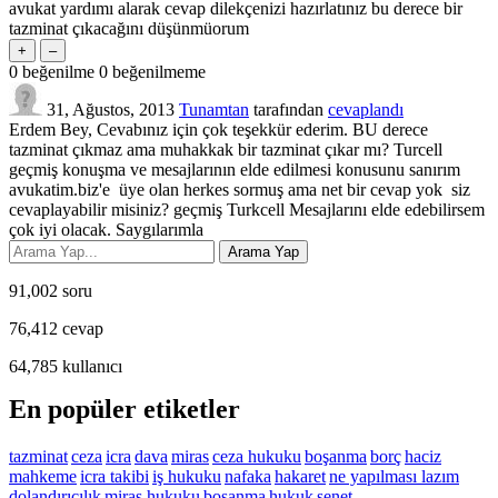
avukat yardımı alarak cevap dilekçenizi hazırlatınız bu derece bir
tazminat çıkacağını düşünmüorum
0
beğenilme
0
beğenilmeme
31, Ağustos, 2013
Tunamtan
tarafından
cevaplandı
Erdem Bey, Cevabınız için çok teşekkür ederim. BU derece
tazminat çıkmaz ama muhakkak bir tazminat çıkar mı? Turcell
geçmiş konuşma ve mesajlarının elde edilmesi konusunu sanırım
avukatim.biz'e üye olan herkes sormuş ama net bir cevap yok siz
cevaplayabilir misiniz? geçmiş Turkcell Mesajlarını elde edebilirsem
çok iyi olacak. Saygılarımla
91,002
soru
76,412
cevap
64,785
kullanıcı
En popüler etiketler
tazminat
ceza
icra
dava
miras
ceza hukuku
boşanma
borç
haciz
mahkeme
icra takibi
iş hukuku
nafaka
hakaret
ne yapılması lazım
dolandırıcılık
miras hukuku
bosanma
hukuk
senet