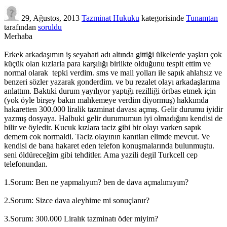
29, Ağustos, 2013
Tazminat Hukuku
kategorisinde
Tunamtan
tarafından
soruldu
Merhaba
Erkek arkadaşımın iş seyahati adı altında gittiği ülkelerde yaşları çok
küçük olan kızlarla para karşılığı birlikte olduğunu tespit ettim ve
normal olarak tepki verdim. sms ve mail yolları ile sapık ahlahsız ve
benzeri sözler yazarak gonderdim. ve bu rezalet olayı arkadaşlarıma
anlattım. Baktıki durum yayılıyor yaptığı rezilliği örtbas etmek için
(yok öyle birşey bakın mahkemeye verdim diyormuş) hakkımda
hakaretten 300.000 liralik tazminat davası açmış. Gelir durumu iyidir
yazmış dosyaya. Halbuki gelir durumumun iyi olmadığını kendisi de
bilir ve öyledir. Kucuk kızlara taciz gibi bir olayı varken sapık
demem cok normaldi. Taciz olayının kanıtları elimde mevcut. Ve
kendisi de bana hakaret eden telefon konuşmalarında bulunmuştu.
seni öldüreceğim gibi tehditler. Ama yazili degil Turkcell cep
telefonundan.
1.Sorum: Ben ne yapmalıyım? ben de dava açmalımıyım?
2.Sorum: Sizce dava aleyhime mi sonuçlanır?
3.Sorum: 300.000 Liralık tazminatı öder miyim?