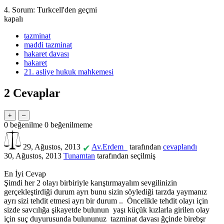
4. Sorum: Turkcell'den geçmi
kapalı
tazminat
maddi tazminat
hakaret davası
hakaret
21. asliye hukuk mahkemesi
2
Cevaplar
0
beğenilme
0
beğenilmeme
29, Ağustos, 2013
Av.Erdem_
tarafından
cevaplandı
✔
30, Ağustos, 2013
Tunamtan
tarafından
seçilmiş
En İyi Cevap
Şimdi her 2 olayı birbiriyle karıştırmayalım sevgilinizin
gerçekleştirdiği durum ayrı bunu sizin söylediği tarzda yaymanız
ayrı sizi tehdit etmesi ayrı bir durum .. Öncelikle tehdit olayı için
sizde savcılığa şikayetde bulunun yaşı küçük kızlarla girilen olay
için suç duyurusunda bulununuz tazminat davası ğçinde birebşr