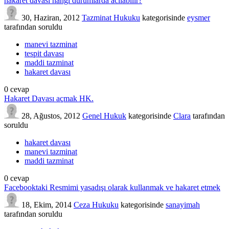
hakaret davası hangi durumlarda acılabilir?
30, Haziran, 2012
Tazminat Hukuku
kategorisinde
eysmer
tarafından
soruldu
manevi tazminat
tespit davası
maddi tazminat
hakaret davası
0
cevap
Hakaret Davası açmak HK.
28, Ağustos, 2012
Genel Hukuk
kategorisinde
Clara
tarafından
soruldu
hakaret davası
manevi tazminat
maddi tazminat
0
cevap
Facebooktaki Resmimi yasadışı olarak kullanmak ve hakaret etmek
18, Ekim, 2014
Ceza Hukuku
kategorisinde
sanayimah
tarafından
soruldu