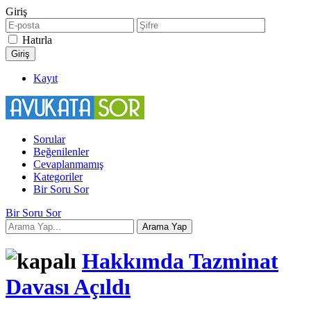
Giriş
Hatırla
Kayıt
Sorular
Beğenilenler
Cevaplanmamış
Kategoriler
Bir Soru Sor
Bir Soru Sor
Hakkımda Tazminat
Davası Açıldı