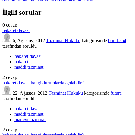
İlgili sorular
0
cevap
hakaret davası
6, Ağustos, 2012
Tazminat Hukuku
kategorisinde
burak254
tarafından
soruldu
hakaret davası
hakaret
maddi tazminat
2
cevap
hakaret davası hangi durumlarda açılabilir?
22, Ağustos, 2012
Tazminat Hukuku
kategorisinde
future
tarafından
soruldu
hakaret davası
maddi tazminat
manevi tazminat
2
cevap