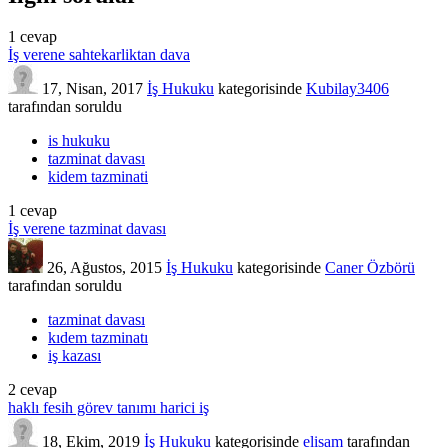
1
cevap
İş verene sahtekarliktan dava
17, Nisan, 2017
İş Hukuku
kategorisinde
Kubilay3406
tarafından
soruldu
is hukuku
tazminat davası
kidem tazminati
1
cevap
İş verene tazminat davası
26, Ağustos, 2015
İş Hukuku
kategorisinde
Caner Özbörü
tarafından
soruldu
tazminat davası
kıdem tazminatı
iş kazası
2
cevap
haklı fesih görev tanımı harici iş
18, Ekim, 2019
İş Hukuku
kategorisinde
elisam
tarafından