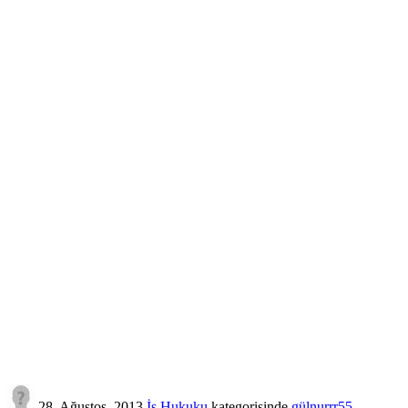
28, Ağustos, 2013
İş Hukuku
kategorisinde
gülnurrr55