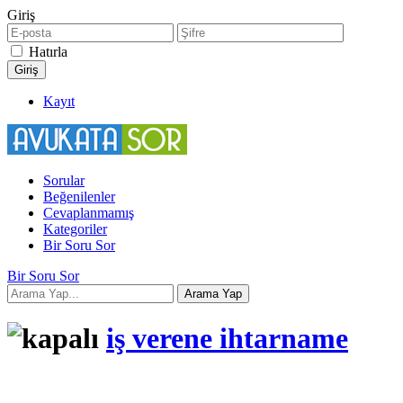
Giriş
Hatırla
Kayıt
Sorular
Beğenilenler
Cevaplanmamış
Kategoriler
Bir Soru Sor
Bir Soru Sor
iş verene ihtarname