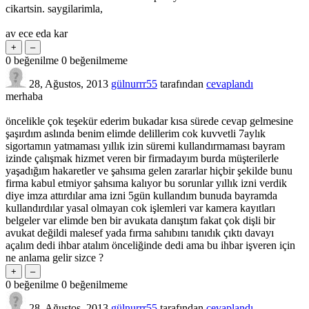
cikartsin. saygilarimla,
av ece eda kar
0
beğenilme
0
beğenilmeme
28, Ağustos, 2013
gülnurrr55
tarafından
cevaplandı
merhaba
öncelikle çok teşekür ederim bukadar kısa sürede cevap gelmesine
şaşırdım aslında benim elimde delillerim cok kuvvetli 7aylık
sigortamın yatmaması yıllık izin süremi kullandırmaması bayram
izinde çalışmak hizmet veren bir firmadayım burda müşterilerle
yaşadığım hakaretler ve şahsıma gelen zararlar hiçbir şekilde bunu
firma kabul etmiyor şahsıma kalıyor bu sorunlar yıllık izni verdik
diye imza attırdılar ama izni 5gün kullandım bunuda bayramda
kullandırdılar yasal olmayan cok işlemleri var kamera kayıtları
belgeler var elimde ben bir avukata danıştım fakat çok dişli bir
avukat değildi malesef yada fırma sahıbını tanıdık çıktı davayı
açalım dedi ihbar atalım önceliğinde dedi ama bu ihbar işveren için
ne anlama gelir sizce ?
0
beğenilme
0
beğenilmeme
28, Ağustos, 2013
gülnurrr55
tarafından
cevaplandı