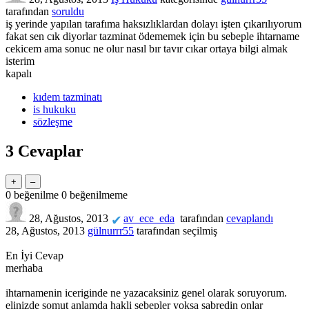
tarafından
soruldu
iş yerinde yapılan tarafıma haksızlıklardan dolayı işten çıkarılıyorum
fakat sen cık diyorlar tazminat ödememek için bu sebeple ihtarname
cekicem ama sonuc ne olur nasıl bır tavır cıkar ortaya bilgi almak
isterim
kapalı
kıdem tazminatı
is hukuku
sözleşme
3
Cevaplar
0
beğenilme
0
beğenilmeme
28, Ağustos, 2013
av_ece_eda
tarafından
cevaplandı
✔
28, Ağustos, 2013
gülnurrr55
tarafından
seçilmiş
En İyi Cevap
merhaba
ihtarnamenin iceriginde ne yazacaksiniz genel olarak soruyorum.
elinizde somut anlamda hakli sebepler yoksa sabredin onlar