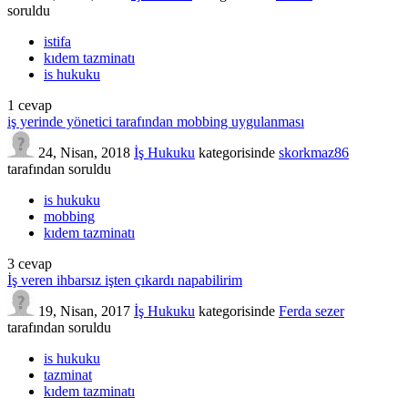
soruldu
istifa
kıdem tazminatı
is hukuku
1
cevap
iş yerinde yönetici tarafından mobbing uygulanması
24, Nisan, 2018
İş Hukuku
kategorisinde
skorkmaz86
tarafından
soruldu
is hukuku
mobbing
kıdem tazminatı
3
cevap
İş veren ihbarsız işten çıkardı napabilirim
19, Nisan, 2017
İş Hukuku
kategorisinde
Ferda sezer
tarafından
soruldu
is hukuku
tazminat
kıdem tazminatı