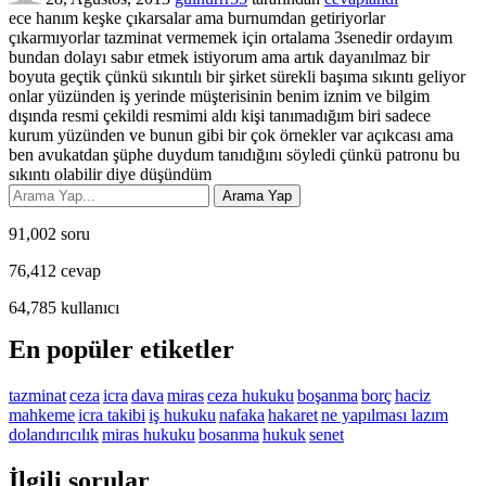
ece hanım keşke çıkarsalar ama burnumdan getiriyorlar
çıkarmıyorlar tazminat vermemek için ortalama 3senedir ordayım
bundan dolayı sabır etmek istiyorum ama artık dayanılmaz bir
boyuta geçtik çünkü sıkıntılı bir şirket sürekli başıma sıkıntı geliyor
onlar yüzünden iş yerinde müşterisinin benim iznim ve bilgim
dışında resmi çekildi resmimi aldı kişi tanımadığım biri sadece
kurum yüzünden ve bunun gibi bir çok örnekler var açıkcası ama
ben avukatdan şüphe duydum tanıdığını söyledi çünkü patronu bu
sıkıntı olabilir diye düşündüm
91,002
soru
76,412
cevap
64,785
kullanıcı
En popüler etiketler
tazminat
ceza
icra
dava
miras
ceza hukuku
boşanma
borç
haciz
mahkeme
icra takibi
iş hukuku
nafaka
hakaret
ne yapılması lazım
dolandırıcılık
miras hukuku
bosanma
hukuk
senet
İlgili sorular