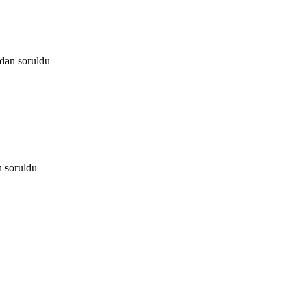
ndan
soruldu
n
soruldu