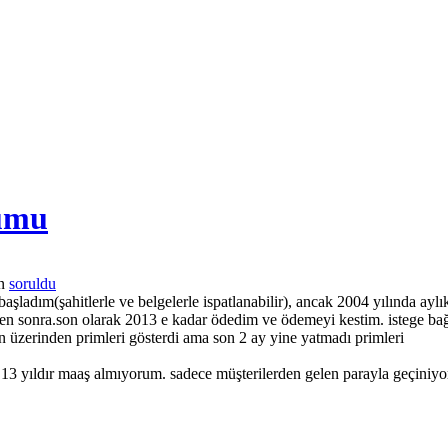
rumu
n
soruldu
 başladım(şahitlerle ve belgelerle ispatlanabilir), ancak 2004 yılında a
hten sonra.son olarak 2013 e kadar ödedim ve ödemeyi kestim. istege bağ
 üzerinden primleri gösterdi ama son 2 ay yine yatmadı primleri
 13 yıldır maaş almıyorum. sadece müşterilerden gelen parayla geçiniyo