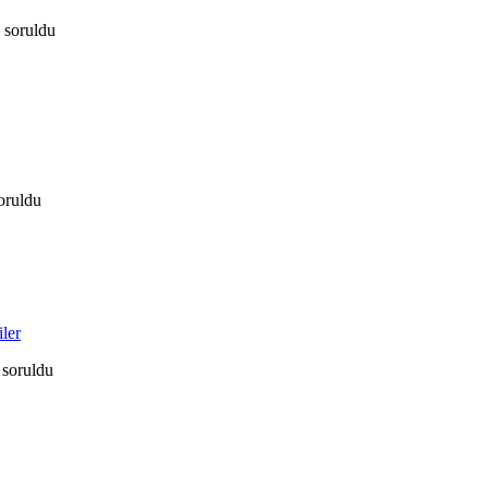
soruldu
oruldu
ler
soruldu