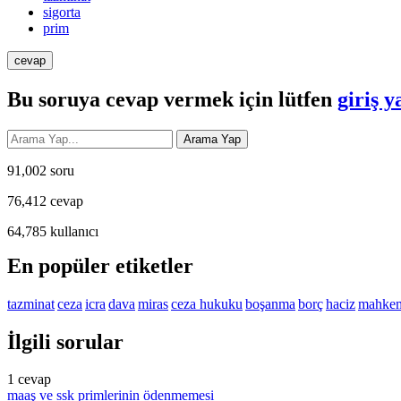
sigorta
prim
Bu soruya cevap vermek için lütfen
giriş y
91,002
soru
76,412
cevap
64,785
kullanıcı
En popüler etiketler
tazminat
ceza
icra
dava
miras
ceza hukuku
boşanma
borç
haciz
mahke
İlgili sorular
1
cevap
maaş ve ssk primlerinin ödenmemesi