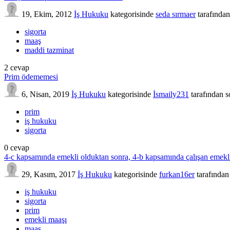
19, Ekim, 2012
İş Hukuku
kategorisinde
seda sırmaer
tarafından
sigorta
maaş
maddi tazminat
2
cevap
Prim ödememesi
6, Nisan, 2019
İş Hukuku
kategorisinde
İsmaily231
tarafından
s
prim
iş hukuku
sigorta
0
cevap
4-c kapsamında emekli olduktan sonra, 4-b kapsamında çalışan emekli
29, Kasım, 2017
İş Hukuku
kategorisinde
furkan16er
tarafından
iş hukuku
sigorta
prim
emekli maaşı
maaş