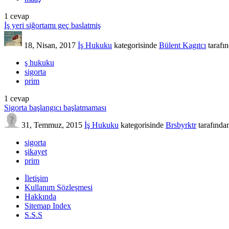
1
cevap
İş yeri siğortamı geç baslatmiş
18, Nisan, 2017
İş Hukuku
kategorisinde
Bülent Kagıtcı
tarafı
ş hukuku
sigorta
prim
1
cevap
Sigorta başlangıcı başlatmaması
31, Temmuz, 2015
İş Hukuku
kategorisinde
Brsbyrktr
tarafında
sigorta
şikayet
prim
İletişim
Kullanım Sözleşmesi
Hakkında
Sitemap Index
S.S.S