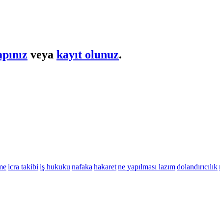
apınız
veya
kayıt olunuz
.
me
icra takibi
iş hukuku
nafaka
hakaret
ne yapılması lazım
dolandırıcılık