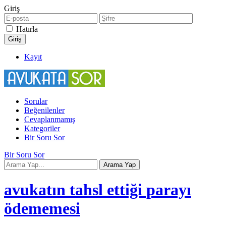
Giriş
Hatırla
Kayıt
Sorular
Beğenilenler
Cevaplanmamış
Kategoriler
Bir Soru Sor
Bir Soru Sor
avukatın tahsl ettiği parayı
ödememesi