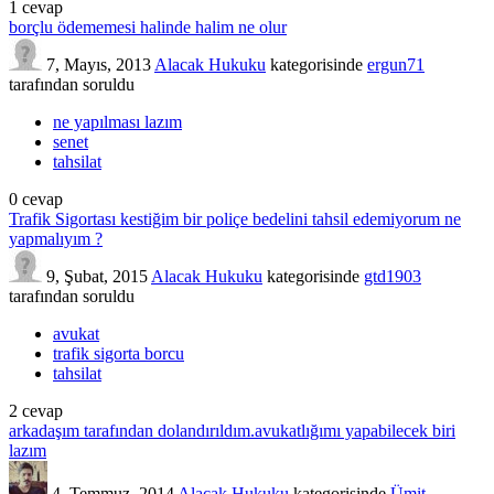
1
cevap
borçlu ödememesi halinde halim ne olur
7, Mayıs, 2013
Alacak Hukuku
kategorisinde
ergun71
tarafından
soruldu
ne yapılması lazım
senet
tahsilat
0
cevap
Trafik Sigortası kestiğim bir poliçe bedelini tahsil edemiyorum ne
yapmalıyım ?
9, Şubat, 2015
Alacak Hukuku
kategorisinde
gtd1903
tarafından
soruldu
avukat
trafik sigorta borcu
tahsilat
2
cevap
arkadaşım tarafından dolandırıldım.avukatlığımı yapabilecek biri
lazım
4, Temmuz, 2014
Alacak Hukuku
kategorisinde
Ümit