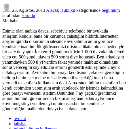
23, Ağustos, 2013
Alacak Hukuku
kategorisinde
begumum
tarafından
soruldu
Merhaba;
Eşimle olan nafaka davası sebebiyle telefonda bir avukatla
anlaştım.Kendisi bana bir kurumda çalıştığını bildirdi.İnternetten
araştırdığımda o kurumun sitesinde avukatımın adını görünce
kendisine inandım.İlk görüşmemizi ofisin tadilatta olması nedeniyle
bir cafe de yaptık.İcra emri göndermek için 1.000 tl avukatlık ücreti
talep etti.500 şimdi alayım 500 sonra diye konuştuk.Ben arkadaşım
yanımdayken 500 tl yi verdim fakat yanında makbuz olmadığını
sonra vereceğini söyledi.İcra emrini gönderdi eski eşimde 2 aylık
nafakayı yatırdı.Avukatım bu parayı kendisinin çekmesi gerektiğini
belirtip benim çekmeme müsade etmedi ve çektiği tutarı bana
vermedi masraflara kullanıcam dedi.Ama zaten bütün masrafları ben
kendi cebimden yapmıştım artık yapılacak bir işlemde kalmadığına
göre parayı vermesini istedim.Üstünden 7 ay geçti.Öğrendimki
adının bulunduğu kurumdan bizim anlaşmamızdan aylar önce
kovulmuş siteyi yenilemeyi unutmuşlar.benim kendisine
gönderdiğim maillerden dolayı bana dava açm
avukat
tahsilat
görevi kötüye kullanma