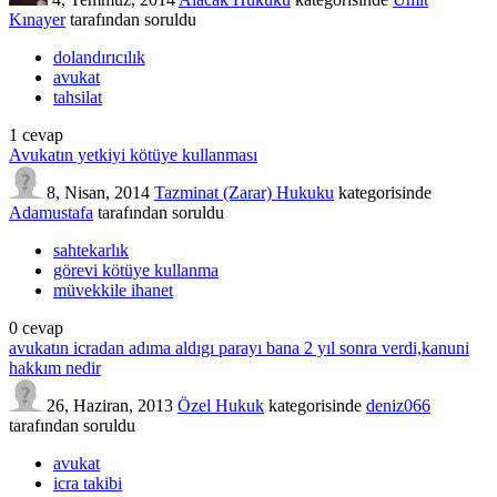
Kınayer
tarafından
soruldu
dolandırıcılık
avukat
tahsilat
1
cevap
Avukatın yetkiyi kötüye kullanması
8, Nisan, 2014
Tazminat (Zarar) Hukuku
kategorisinde
Adamustafa
tarafından
soruldu
sahtekarlık
görevi kötüye kullanma
müvekkile ihanet
0
cevap
avukatın icradan adıma aldıgı parayı bana 2 yıl sonra verdi,kanuni
hakkım nedir
26, Haziran, 2013
Özel Hukuk
kategorisinde
deniz066
tarafından
soruldu
avukat
icra takibi