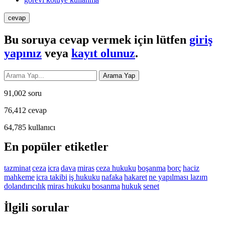
Bu soruya cevap vermek için lütfen
giriş
yapınız
veya
kayıt olunuz
.
91,002
soru
76,412
cevap
64,785
kullanıcı
En popüler etiketler
tazminat
ceza
icra
dava
miras
ceza hukuku
boşanma
borç
haciz
mahkeme
icra takibi
iş hukuku
nafaka
hakaret
ne yapılması lazım
dolandırıcılık
miras hukuku
bosanma
hukuk
senet
İlgili sorular