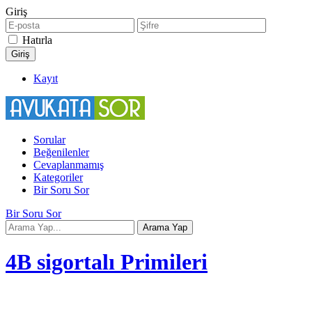
Giriş
Hatırla
Kayıt
Sorular
Beğenilenler
Cevaplanmamış
Kategoriler
Bir Soru Sor
Bir Soru Sor
4B sigortalı Primileri