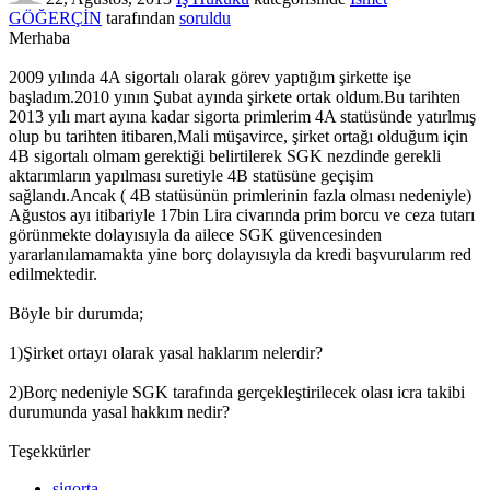
GÖĞERÇİN
tarafından
soruldu
Merhaba
2009 yılında 4A sigortalı olarak görev yaptığım şirkette işe
başladım.2010 yının Şubat ayında şirkete ortak oldum.Bu tarihten
2013 yılı mart ayına kadar sigorta primlerim 4A statüsünde yatırlmış
olup bu tarihten itibaren,Mali müşavirce, şirket ortağı olduğum için
4B sigortalı olmam gerektiği belirtilerek SGK nezdinde gerekli
aktarımların yapılması suretiyle 4B statüsüne geçişim
sağlandı.Ancak ( 4B statüsünün primlerinin fazla olması nedeniyle)
Ağustos ayı itibariyle 17bin Lira civarında prim borcu ve ceza tutarı
görünmekte dolayısıyla da ailece SGK güvencesinden
yararlanılamamakta yine borç dolayısıyla da kredi başvurularım red
edilmektedir.
Böyle bir durumda;
1)Şirket ortayı olarak yasal haklarım nelerdir?
2)Borç nedeniyle SGK tarafında gerçekleştirilecek olası icra takibi
durumunda yasal hakkım nedir?
Teşekkürler
sigorta