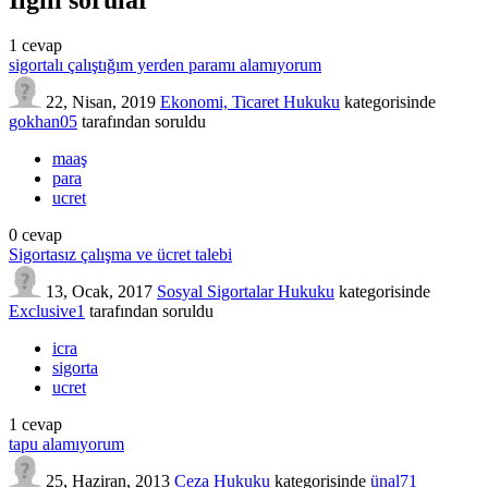
1
cevap
sigortalı çalıştığım yerden paramı alamıyorum
22, Nisan, 2019
Ekonomi, Ticaret Hukuku
kategorisinde
gokhan05
tarafından
soruldu
maaş
para
ucret
0
cevap
Sigortasız çalışma ve ücret talebi
13, Ocak, 2017
Sosyal Sigortalar Hukuku
kategorisinde
Exclusive1
tarafından
soruldu
icra
sigorta
ucret
1
cevap
tapu alamıyorum
25, Haziran, 2013
Ceza Hukuku
kategorisinde
ünal71