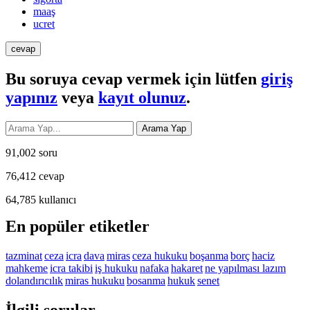
maaş
ucret
Bu soruya cevap vermek için lütfen
giriş
yapınız
veya
kayıt olunuz
.
91,002
soru
76,412
cevap
64,785
kullanıcı
En popüler etiketler
tazminat
ceza
icra
dava
miras
ceza hukuku
boşanma
borç
haciz
mahkeme
icra takibi
iş hukuku
nafaka
hakaret
ne yapılması lazım
dolandırıcılık
miras hukuku
bosanma
hukuk
senet
İlgili sorular