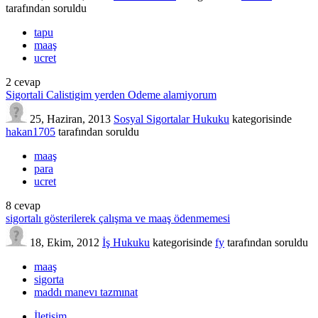
tarafından
soruldu
tapu
maaş
ucret
2
cevap
Sigortali Calistigim yerden Odeme alamiyorum
25, Haziran, 2013
Sosyal Sigortalar Hukuku
kategorisinde
hakan1705
tarafından
soruldu
maaş
para
ucret
8
cevap
sigortalı gösterilerek çalışma ve maaş ödenmemesi
18, Ekim, 2012
İş Hukuku
kategorisinde
fy
tarafından
soruldu
maaş
sigorta
maddı manevı tazmınat
İletişim