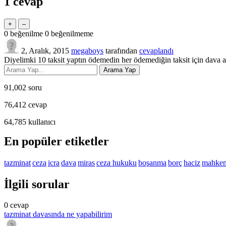
1
cevap
0
beğenilme
0
beğenilmeme
2, Aralık, 2015
megaboys
tarafından
cevaplandı
Diyelimki 10 taksit yaptın ödemedin her ödemediğin taksit için dava aça
91,002
soru
76,412
cevap
64,785
kullanıcı
En popüler etiketler
tazminat
ceza
icra
dava
miras
ceza hukuku
boşanma
borç
haciz
mahke
İlgili sorular
0
cevap
tazminat davasında ne yapabilirim