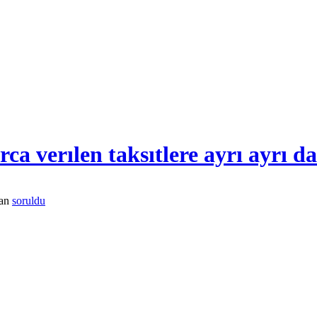
ca verılen taksıtlere ayrı ayrı da
dan
soruldu