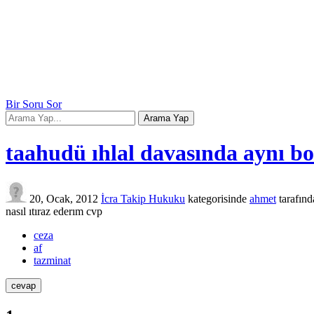
Bir Soru Sor
taahudü ıhlal davasında aynı bor
20, Ocak, 2012
İcra Takip Hukuku
kategorisinde
ahmet
tarafın
nasıl ıtıraz ederım cvp
ceza
af
tazminat