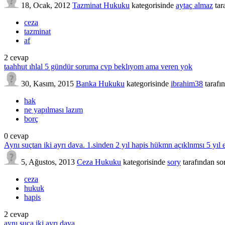
18, Ocak, 2012
Tazminat Hukuku
kategorisinde
aytaç almaz
tar
ceza
tazminat
af
2
cevap
taahhut ıhlal 5 gündür soruma cvp beklıyom ama veren yok
30, Kasım, 2015
Banka Hukuku
kategorisinde
ibrahim38
tarafı
hak
ne yapılması lazım
borç
0
cevap
Aynı suçtan iki ayrı dava. 1.sinden 2 yıl hapis hükmn açıklnmsı 5 yıl e
5, Ağustos, 2013
Ceza Hukuku
kategorisinde
sory
tarafından
so
ceza
hukuk
hapis
2
cevap
aynı suça iki ayrı dava