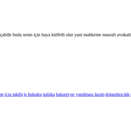
bilir buda senin için baya küffetli olur yani mahkeme masrafı avukatlık 
me
icra takibi
iş hukuku
nafaka
hakaret
ne yapılması lazım
dolandırıcılık