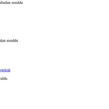
afından
soruldu
ndan
soruldu
rtelmli
ruldu