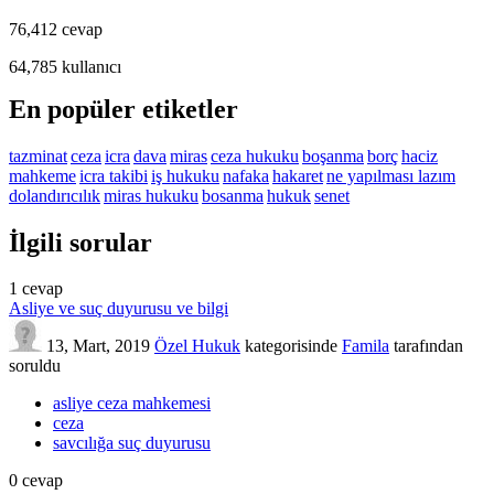
76,412
cevap
64,785
kullanıcı
En popüler etiketler
tazminat
ceza
icra
dava
miras
ceza hukuku
boşanma
borç
haciz
mahkeme
icra takibi
iş hukuku
nafaka
hakaret
ne yapılması lazım
dolandırıcılık
miras hukuku
bosanma
hukuk
senet
İlgili sorular
1
cevap
Asliye ve suç duyurusu ve bilgi
13, Mart, 2019
Özel Hukuk
kategorisinde
Famila
tarafından
soruldu
asliye ceza mahkemesi
ceza
savcılığa suç duyurusu
0
cevap