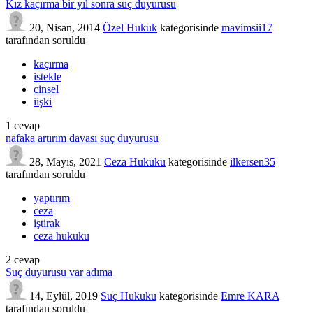
Kız kaçırma bir yıl sonra suç duyurusu
20, Nisan, 2014
Özel Hukuk
kategorisinde
mavimsii17
tarafından
soruldu
kaçırma
istekle
cinsel
iişki
1
cevap
nafaka artırım davası suç duyurusu
28, Mayıs, 2021
Ceza Hukuku
kategorisinde
ilkersen35
tarafından
soruldu
yaptırım
ceza
iştirak
ceza hukuku
2
cevap
Suç duyurusu var adıma
14, Eylül, 2019
Suç Hukuku
kategorisinde
Emre KARA
tarafından
soruldu