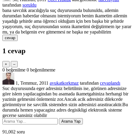
tarafından
soruldu
bana savcılık aracılığıyla suç duyurusunda bulunuldu, ailemin
durumdan haberdar olmasını istemiyorum benim ikametim ailemin
yaşadığı şehirde ama öğrenci olduğum için ben başka bir şehirde
yaşıyorum, suç duyurusundan sonra ikametimi değiştirmem işe yarar
mı, ya da belgenin eve gitmemesi ne başka ne yapabilirim
1
cevap
0
beğenilme
0
beğenilmeme
1, Temmuz, 2011
avukatkorkmaz
tarafından
cevaplandı
Suc duyurusunda eger adresiniz belirtilmis ise, görünen adresinize
göre islem yapilacagindan bu asamada ikametgahiniza herhangi bir
yazinin gelmesini önlemeniz zor.Ancak acik adresiniz dilekcede
görünmüyor ise savcilik sistemden sizin adresinizi arastiracaktir.Bu
durumda hemen yapacaginz adres degisikligi elektronik sisteme
gecerse sansiniz olabilir
91,002
soru