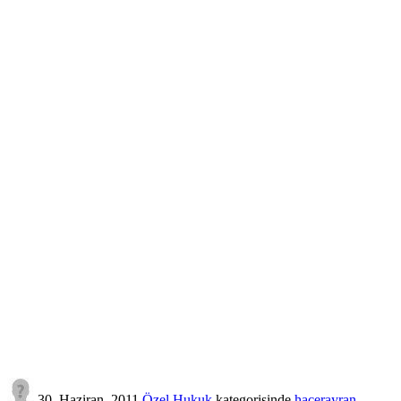
30, Haziran, 2011
Özel Hukuk
kategorisinde
hacerayran