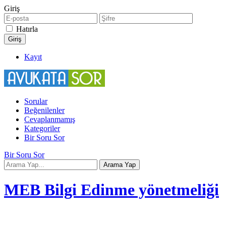
Giriş
Hatırla
Kayıt
Sorular
Beğenilenler
Cevaplanmamış
Kategoriler
Bir Soru Sor
Bir Soru Sor
MEB Bilgi Edinme yönetmeliği