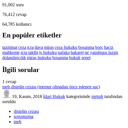
91,002
soru
76,412
cevap
64,785
kullanıcı
En popüler etiketler
tazminat
ceza
icra
dava
miras
ceza hukuku
boşanma
borç
haciz
mahkeme
icra takibi
iş hukuku
nafaka
hakaret
ne yapılması lazım
dolandırıcılık
miras hukuku
bosanma
hukuk
senet
İlgili sorular
1
cevap
meb disiplin cezası (memur olmadan önce işlenen suç)
19, Kasım, 2018
İdari Hukuk
kategorisinde
mrtmlt
tarafından
soruldu
disiplin cezası
soruşturma
meb