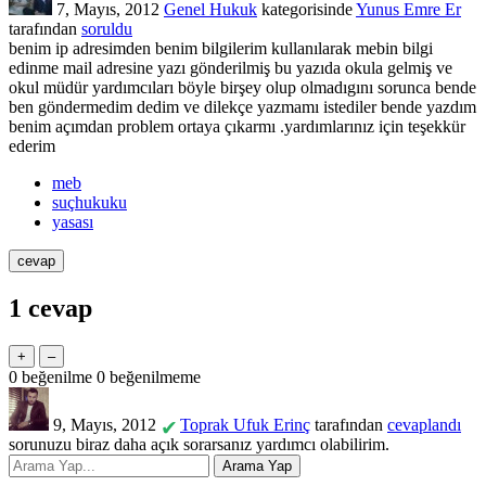
7, Mayıs, 2012
Genel Hukuk
kategorisinde
Yunus Emre Er
tarafından
soruldu
benim ip adresimden benim bilgilerim kullanılarak mebin bilgi
edinme mail adresine yazı gönderilmiş bu yazıda okula gelmiş ve
okul müdür yardımcıları böyle birşey olup olmadıgını sorunca bende
ben göndermedim dedim ve dilekçe yazmamı istediler bende yazdım
benim açımdan problem ortaya çıkarmı .yardımlarınız için teşekkür
ederim
meb
suçhukuku
yasası
1
cevap
0
beğenilme
0
beğenilmeme
9, Mayıs, 2012
Toprak Ufuk Erinç
tarafından
cevaplandı
✔
sorunuzu biraz daha açık sorarsanız yardımcı olabilirim.