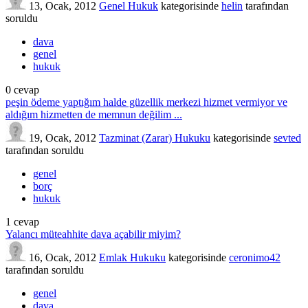
13, Ocak, 2012
Genel Hukuk
kategorisinde
helin
tarafından
soruldu
dava
genel
hukuk
0
cevap
peşin ödeme yaptığım halde güzellik merkezi hizmet vermiyor ve
aldığım hizmetten de memnun değilim ...
19, Ocak, 2012
Tazminat (Zarar) Hukuku
kategorisinde
sevted
tarafından
soruldu
genel
borç
hukuk
1
cevap
Yalancı müteahhite dava açabilir miyim?
16, Ocak, 2012
Emlak Hukuku
kategorisinde
ceronimo42
tarafından
soruldu
genel
dava