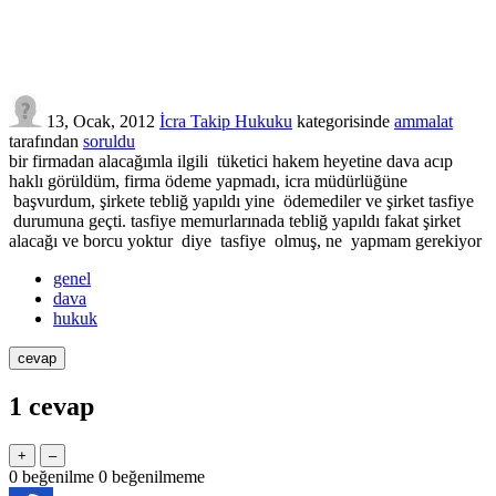
13, Ocak, 2012
İcra Takip Hukuku
kategorisinde
ammalat
tarafından
soruldu
bir firmadan alacağımla ilgili tüketici hakem heyetine dava acıp
haklı görüldüm, firma ödeme yapmadı, icra müdürlüğüne
başvurdum, şirkete tebliğ yapıldı yine ödemediler ve şirket tasfiye
durumuna geçti. tasfiye memurlarınada tebliğ yapıldı fakat şirket
alacağı ve borcu yoktur diye tasfiye olmuş, ne yapmam gerekiyor
genel
dava
hukuk
1
cevap
0
beğenilme
0
beğenilmeme