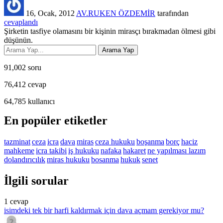
16, Ocak, 2012
AV.RUKEN ÖZDEMİR
tarafından
cevaplandı
Şirketin tasfiye olamasını bir kişinin mirasçı bırakmadan ölmesi gibi
düşünün.
91,002
soru
76,412
cevap
64,785
kullanıcı
En popüler etiketler
tazminat
ceza
icra
dava
miras
ceza hukuku
boşanma
borç
haciz
mahkeme
icra takibi
iş hukuku
nafaka
hakaret
ne yapılması lazım
dolandırıcılık
miras hukuku
bosanma
hukuk
senet
İlgili sorular
1
cevap
isimdeki tek bir harfi kaldırmak için dava açmam gerekiyor mu?