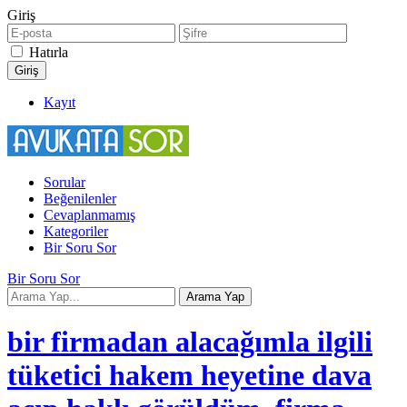
Giriş
Hatırla
Kayıt
Sorular
Beğenilenler
Cevaplanmamış
Kategoriler
Bir Soru Sor
Bir Soru Sor
bir firmadan alacağımla ilgili
tüketici hakem heyetine dava