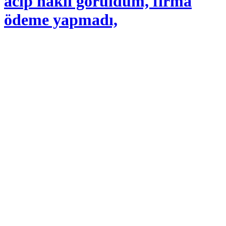
acıp haklı görüldüm, firma
ödeme yapmadı,