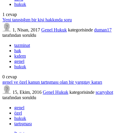
hukuk
1
cevap
Yeni tanıştığım bir kişi hakkında soru
1, Nisan, 2017
Genel Hukuk
kategorisinde
duman17
tarafından
soruldu
tazminat
hak
kıdem
genel
hukuk
0
cevap
genel ve özel kanun tartışması olan bir yargıtay kararı
15, Ekim, 2016
Genel Hukuk
kategorisinde
scaryshot
tarafından
soruldu
genel
özel
hukuk
tartışması