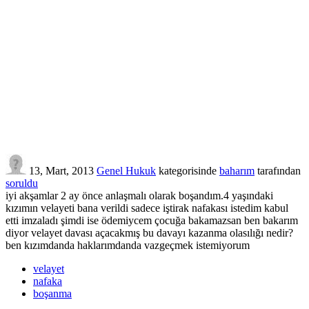
13, Mart, 2013
Genel Hukuk
kategorisinde
baharım
tarafından
soruldu
iyi akşamlar 2 ay önce anlaşmalı olarak boşandım.4 yaşındaki
kızımın velayeti bana verildi sadece iştirak nafakası istedim kabul
etti imzaladı şimdi ise ödemiycem çocuğa bakamazsan ben bakarım
diyor velayet davası açacakmış bu davayı kazanma olasılığı nedir?
ben kızımdanda haklarımdanda vazgeçmek istemiyorum
velayet
nafaka
boşanma