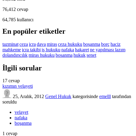
76,412
cevap
64,785
kullanıcı
En popüler etiketler
tazminat
ceza
icra
dava
miras
ceza hukuku
boşanma
borç
haciz
mahkeme
icra takibi
iş hukuku
nafaka
hakaret
ne yapılması lazım
dolandırıcılık
miras hukuku
bosanma
hukuk
senet
İlgili sorular
17
cevap
kızımın velayeti
25, Aralık, 2012
Genel Hukuk
kategorisinde
emelll
tarafından
soruldu
velayet
nafaka
boşanma
1
cevap