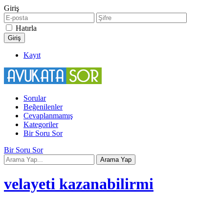
Giriş
Hatırla
Kayıt
Sorular
Beğenilenler
Cevaplanmamış
Kategoriler
Bir Soru Sor
Bir Soru Sor
velayeti kazanabilirmi