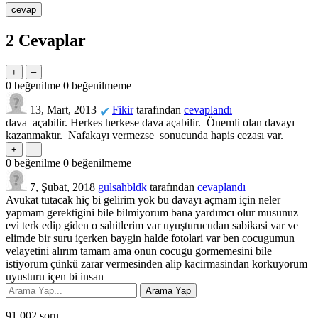
2
Cevaplar
0
beğenilme
0
beğenilmeme
13, Mart, 2013
Fikir
tarafından
cevaplandı
✔
dava açabilir. Herkes herkese dava açabilir. Önemli olan davayı
kazanmaktır. Nafakayı vermezse sonucunda hapis cezası var.
0
beğenilme
0
beğenilmeme
7, Şubat, 2018
gulsahbldk
tarafından
cevaplandı
Avukat tutacak hiç bi gelirim yok bu davayı açmam için neler
yapmam gerektigini bile bilmiyorum bana yardımcı olur musunuz
evi terk edip giden o sahitlerim var uyuşturucudan sabikasi var ve
elimde bir suru içerken baygin halde fotolari var ben cocugumun
velayetini alırım tamam ama onun cocugu gormemesini bile
istiyorum çünkü zarar vermesinden alip kacirmasindan korkuyorum
uyusturu içen bi insan
91,002
soru