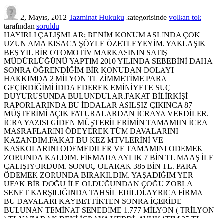
2, Mayıs, 2012
Tazminat Hukuku
kategorisinde
volkan tok
tarafından
soruldu
HAYIRLI ÇALIŞMLAR; BENİM KONUM ASLINDA ÇOK
UZUN AMA KISACA ŞÖYLE ÖZETLEYEYİM. YAKLAŞIK
BEŞ YIL BİR OTOMOTİV MARKASININ SATIŞ
MÜDÜRLÜĞÜNÜ YAPTIM 2010 YILINDA SEBEBİNİ DAHA
SONRA ÖĞRENDİĞİM BİR KONUDAN DOLAYI
HAKKIMDA 2 MİLYON TL ZİMMETİME PARA
GEÇİRDİĞİMİ İDDA EDEREK EMİNİYETE SUÇ
DUYURUSUNDA BULUNDULAR.FAKAT BİLİRKİŞİ
RAPORLARINDA BU İDDALAR ASILSIZ ÇIKINCA 87
MÜŞTERİMİ AÇIK FATURALARDAN İCRAYA VERDİLER.
İCRA YAZISI GİDEN MÜŞTERİLERİMİN TAMAMIIN İCRA
MASRAFLARINI ÖDEYEREK TÜM DAVALARINI
KAZANDIM.FAKAT BU KEZ MTVLERİNİ VE
KASKOLARINI ÖDEMEDİLER VE TAMAMINI ÖDEMEK
ZORUNDA KALDIM. FİRMADA AYLIK 7 BİN TL MAAŞ İLE
ÇALIŞIYORDUM. SONUÇ OLARAK 385 BİN TL. PARA
ÖDEMEK ZORUNDA BIRAKILDIM. YAŞADIĞIM YER
UFAK BİR DOĞU İLE OLDUĞUNDAN ÇOĞU ZORLA
SENET KARŞILIĞINDA TAHSİL EDİLDİ.AYRICA FİRMA
BU DAVALARI KAYBETTİKTEN SONRA İÇERİDE
BULUNAN TEMİNAT SENEDİME 1.777 MİLYON ( TRİLYON