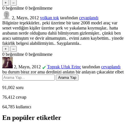
0
beğenilme
0
beğenilmeme
2, Mayıs, 2012
volkan tok
tarafından
cevaplandı
Bilginize teşekkürler.. peki üzerime bir tane 2008 model araç var
senet verdiğim kişiler üzerine şerk ve yakalama koymuşlar.. hatta
arabanın nerde olduğunu dahii bilmiyorum gizlemişler.. çünkü ben
aracı satmıştım ve devir almamıştım.. evimi zaten kaybettim.. yinede
fakirlik belgesi alabilirmiyim.. Saygılarımla..
0
beğenilme
0
beğenilmeme
2, Mayıs, 2012
Toprak Ufuk Erinç
tarafından
cevaplandı
✔
bu durum biraz zor ama derdinizi anlatın bir anlayan çıkacaktır elbet
91,002
soru
76,412
cevap
64,785
kullanıcı
En popüler etiketler