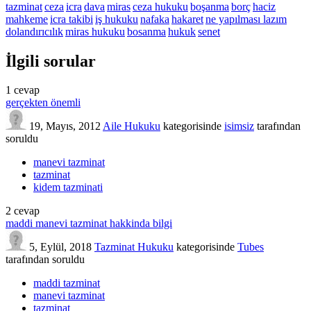
tazminat
ceza
icra
dava
miras
ceza hukuku
boşanma
borç
haciz
mahkeme
icra takibi
iş hukuku
nafaka
hakaret
ne yapılması lazım
dolandırıcılık
miras hukuku
bosanma
hukuk
senet
İlgili sorular
1
cevap
gerçekten önemli
19, Mayıs, 2012
Aile Hukuku
kategorisinde
isimsiz
tarafından
soruldu
manevi tazminat
tazminat
kidem tazminati
2
cevap
maddi manevi tazminat hakkinda bilgi
5, Eylül, 2018
Tazminat Hukuku
kategorisinde
Tubes
tarafından
soruldu
maddi tazminat
manevi tazminat
tazminat