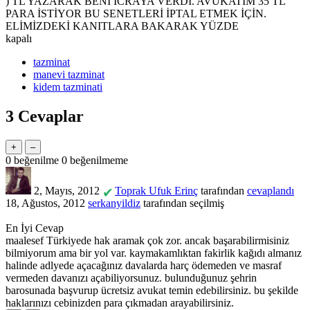
) TL YAZARAK BENİ İCRAYA VERDİ. AVUKATIM 35 TL
PARA İSTİYOR BU SENETLERİ İPTAL ETMEK İÇİN.
ELİMİZDEKİ KANITLARA BAKARAK YÜZDE
kapalı
tazminat
manevi tazminat
kidem tazminati
3
Cevaplar
0
beğenilme
0
beğenilmeme
2, Mayıs, 2012
Toprak Ufuk Erinç
tarafından
cevaplandı
✔
18, Ağustos, 2012
serkanyildiz
tarafından
seçilmiş
En İyi Cevap
maalesef Türkiyede hak aramak çok zor. ancak başarabilirmisiniz
bilmiyorum ama bir yol var. kaymakamlıktan fakirlik kağıdı almanız
halinde adlyede açacağınız davalarda harç ödemeden ve masraf
vermeden davanızı açabiliyorsunuz. bulunduğunuz şehrin
barosunada başvurup ücretsiz avukat temin edebilirsiniz. bu şekilde
haklarınızı cebinizden para çıkmadan arayabilirsiniz.