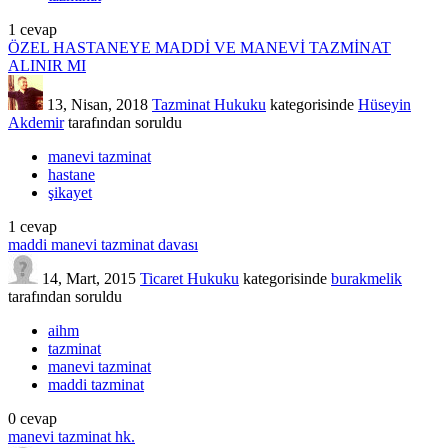
1
cevap
ÖZEL HASTANEYE MADDİ VE MANEVİ TAZMİNAT
ALINIR MI
13, Nisan, 2018
Tazminat Hukuku
kategorisinde
Hüseyin
Akdemir
tarafından
soruldu
manevi tazminat
hastane
şikayet
1
cevap
maddi manevi tazminat davası
14, Mart, 2015
Ticaret Hukuku
kategorisinde
burakmelik
tarafından
soruldu
aihm
tazminat
manevi tazminat
maddi tazminat
0
cevap
manevi tazminat hk.