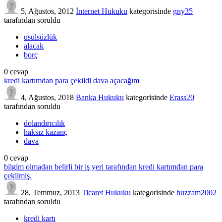
5, Ağustos, 2012
İnternet Hukuku
kategorisinde
gny35
tarafından
soruldu
usulsüzlük
alacak
borç
0
cevap
kredi kartımdan para çekildi dava açacağım
4, Ağustos, 2018
Banka Hukuku
kategorisinde
Erass20
tarafından
soruldu
dolandırıcılık
haksız kazanç
dava
0
cevap
bilgim olmadan belirli bir iş yeri tarafından kredi kartımdan para
çekilmiş.
28, Temmuz, 2013
Ticaret Hukuku
kategorisinde
huzzam2002
tarafından
soruldu
kredi kartı