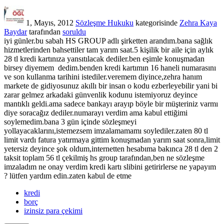
1, Mayıs, 2012
Sözleşme Hukuku
kategorisinde
Zehra Kaya
Baydar
tarafından
soruldu
iyi günler.bu sabah HS GROUP adlı şirketten arandım.bana sağlık
hizmetlerinden bahsettiler tam yarım saat.5 kişilik bir aile için aylık
28 tl kredi kartınıza yansıtılacak dediler.ben eşimle konuşmadan
birsey diyemem dedim.benden kredi kartımın 16 haneli numarasını
ve son kullanma tarihini istediler.veremem diyince,zehra hanım
markete de gidiyosunuz akıllı bir insan o kodu ezberleyebilir yani bi
zarar gelmez arkadaki günvenlik kodunu istemiyoruz deyince
mantıklı geldi.ama sadece bankayı arayıp böyle bir müşteriniz varmı
diye soracağız dediler.numarayı verdim ama kabul ettiğimi
soylemedim.bana 3 gün içinde sözleşmeyi
yollayacaklarını,istemezsem imzalamamamı soylediler.zaten 80 tl
limit vardı fatura yatırmaya gittim konuşmadan yarım saat sonra,limit
yetersiz deyince şok oldum,internetten hesabıma bakınca 28 tl den 2
taksit toplam 56 tl çekilmiş hs group tarafından,ben ne sözleşme
imzaladım ne onay verdim kredi kartı slibini getirirlerse ne yapayım
? lütfen yardım edin.zaten kabul de etme
kredi
borç
izinsiz para çekimi