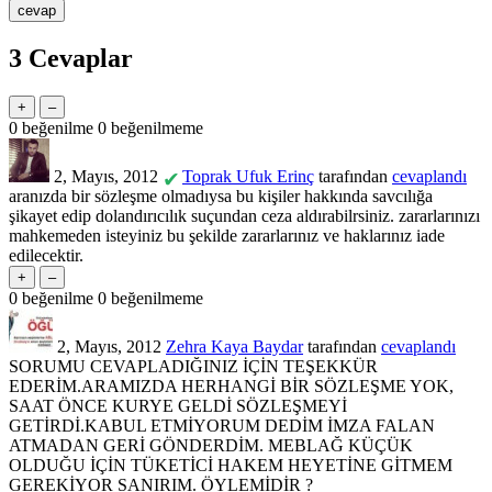
3
Cevaplar
0
beğenilme
0
beğenilmeme
2, Mayıs, 2012
Toprak Ufuk Erinç
tarafından
cevaplandı
✔
aranızda bir sözleşme olmadıysa bu kişiler hakkında savcılığa
şikayet edip dolandırıcılık suçundan ceza aldırabilrsiniz. zararlarınızı
mahkemeden isteyiniz bu şekilde zararlarınız ve haklarınız iade
edilecektir.
0
beğenilme
0
beğenilmeme
2, Mayıs, 2012
Zehra Kaya Baydar
tarafından
cevaplandı
SORUMU CEVAPLADIĞINIZ İÇİN TEŞEKKÜR
EDERİM.ARAMIZDA HERHANGİ BİR SÖZLEŞME YOK,
SAAT ÖNCE KURYE GELDİ SÖZLEŞMEYİ
GETİRDİ.KABUL ETMİYORUM DEDİM İMZA FALAN
ATMADAN GERİ GÖNDERDİM. MEBLAĞ KÜÇÜK
OLDUĞU İÇİN TÜKETİCİ HAKEM HEYETİNE GİTMEM
GEREKİYOR SANIRIM. ÖYLEMİDİR ?