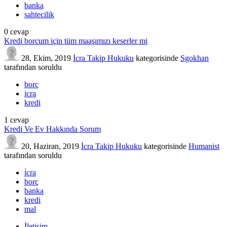
banka
sahtecilik
0
cevap
Kredi borcum için tüm maaşımızı keserler mi
28, Ekim, 2019
İcra Takip Hukuku
kategorisinde
Sgokhan
tarafından
soruldu
borç
icra
kredi
1
cevap
Kredi Ve Ev Hakkında Sorum
20, Haziran, 2019
İcra Takip Hukuku
kategorisinde
Humanist
tarafından
soruldu
i̇cra
borç
banka
kredi
mal
İletişim