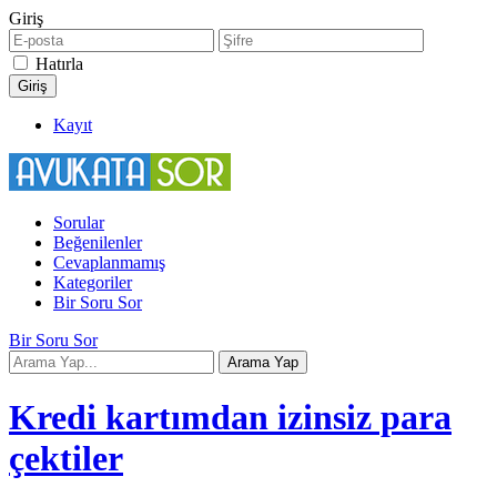
Giriş
Hatırla
Kayıt
Sorular
Beğenilenler
Cevaplanmamış
Kategoriler
Bir Soru Sor
Bir Soru Sor
Kredi kartımdan izinsiz para
çektiler