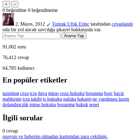
0
beğenilme
0
beğenilmeme
2, Mayıs, 2012
Toprak Ufuk Erinç
tarafından
cevaplandı
✔
oda bir yol ancak savcılığa şikayet hakkınızda var.
91,002
soru
76,412
cevap
64,785
kullanıcı
En popüler etiketler
tazminat
ceza
icra
dava
miras
ceza hukuku
boşanma
borç
haciz
mahkeme
icra takibi
iş hukuku
nafaka
hakaret
ne yapılması lazım
dolandırıcılık
miras hukuku
bosanma
hukuk
senet
İlgili sorular
0
cevap
onayım ve haberim olmadan kartımdan para çekilmiş.