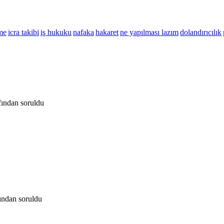
me
icra takibi
iş hukuku
nafaka
hakaret
ne yapılması lazım
dolandırıcılık
fından
soruldu
fından
soruldu