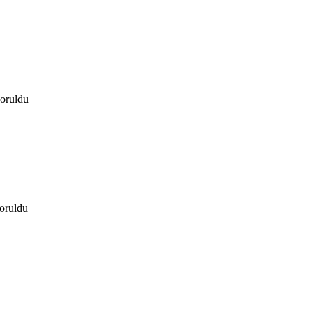
soruldu
oruldu