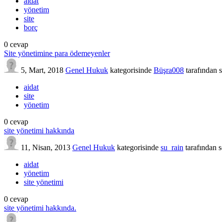
aidat
yönetim
site
borç
0
cevap
Site yönetimine para ödemeyenler
5, Mart, 2018
Genel Hukuk
kategorisinde
Büşra008
tarafından
aidat
site
yönetim
0
cevap
site yönetimi hakkında
11, Nisan, 2013
Genel Hukuk
kategorisinde
su_rain
tarafından
s
aidat
yönetim
site yönetimi
0
cevap
site yönetimi hakkında.