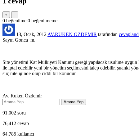
1
cevap
0
beğenilme
0
beğenilmeme
13, Ocak, 2012
AV.RUKEN ÖZDEMİR
tarafından
cevapland
Sayın Gonca_m,
Site yönetimi Kat Mülkiyeti Kanunu gereği yapılacak usulüne uygun k
ile iptal edebilir yeni bir yönetim seçilmesini talep edebilir, şuanki y
suç niteliğinde olup ciddi bir konudur.
Av. Ruken Özdemir
91,002
soru
76,412
cevap
64,785
kullanıcı