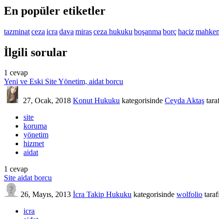
En popüler etiketler
tazminat
ceza
icra
dava
miras
ceza hukuku
boşanma
borç
haciz
mahke
İlgili sorular
1
cevap
Yeni ve Eski Site Yönetim, aidat borcu
27, Ocak, 2018
Konut Hukuku
kategorisinde
Ceyda Aktaş
tara
site
koruma
yönetim
hizmet
aidat
1
cevap
Site aidat borcu
26, Mayıs, 2013
İcra Takip Hukuku
kategorisinde
wolfolio
tara
icra