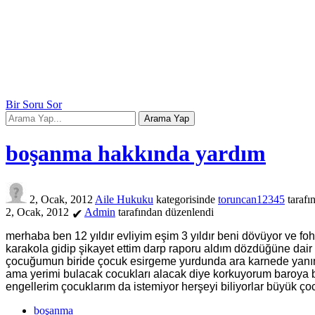
Bir Soru Sor
boşanma hakkında yardım
2, Ocak, 2012
Aile Hukuku
kategorisinde
toruncan12345
tarafı
2, Ocak, 2012
Admin
tarafından
düzenlendi
✔
merhaba ben 12 yıldır evliyim eşim 3 yıldır beni dövüyor ve f
karakola gidip şikayet ettim darp raporu aldım dözdüğüne dair 
çocuğumun biride çocuk esirgeme yurdunda ara karnede yanıma 
ama yerimi bulacak cocukları alacak diye korkuyorum baroya
engellerim çocuklarım da istemiyor herşeyi biliyorlar büyük ç
boşanma