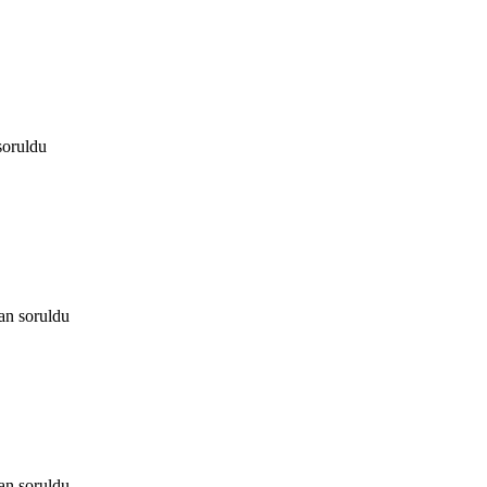
soruldu
dan
soruldu
dan
soruldu