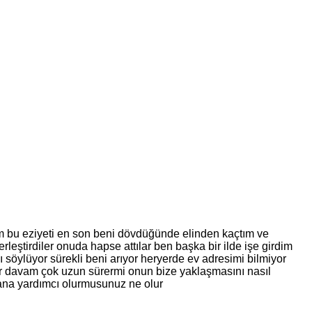
tim bu eziyeti en son beni dövdüğünde elinden kaçtım ve
eştirdiler onuda hapse attılar ben başka bir ilde işe girdim
öylüyor sürekli beni arıyor heryerde ev adresimi bilmiyor
r davam çok uzun sürermi onun bize yaklaşmasını nasıl
bana yardımcı olurmusunuz ne olur