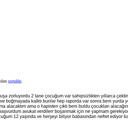
ndan
soruldu
ohuşa zorluyordu 2 tane çocuğum var sahipsizlikten yıllarca çek
ve boğmayada kalktı bunlar hep raporda var sonra beni yurda yerl
alacaktım ama o hapisten çıktı beni buldu çocukları alacağını s
 başvurdum avukat verdilerr boşanmak için ne yapmam gerekiyo
ocuğum 12 yaşında ve herşeyi biliyor babasından nefret ediyor 