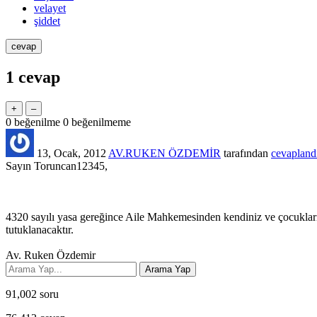
velayet
şiddet
1
cevap
0
beğenilme
0
beğenilmeme
13, Ocak, 2012
AV.RUKEN ÖZDEMİR
tarafından
cevapland
Sayın Toruncan12345,
4320 sayılı yasa gereğince Aile Mahkemesinden kendiniz ve çocukları
tutuklanacaktır.
Av. Ruken Özdemir
91,002
soru