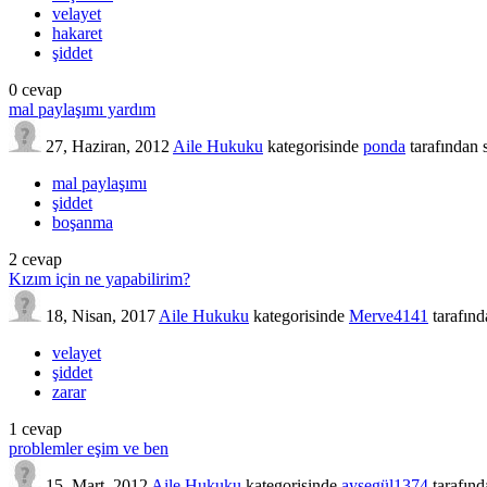
velayet
hakaret
şiddet
0
cevap
mal paylaşımı yardım
27, Haziran, 2012
Aile Hukuku
kategorisinde
ponda
tarafından
mal paylaşımı
şiddet
boşanma
2
cevap
Kızım için ne yapabilirim?
18, Nisan, 2017
Aile Hukuku
kategorisinde
Merve4141
tarafın
velayet
şiddet
zarar
1
cevap
problemler eşim ve ben
15, Mart, 2012
Aile Hukuku
kategorisinde
aysegül1374
tarafın