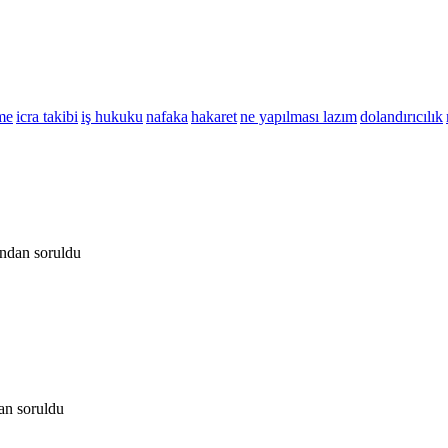
me
icra takibi
iş hukuku
nafaka
hakaret
ne yapılması lazım
dolandırıcılık
ından
soruldu
dan
soruldu