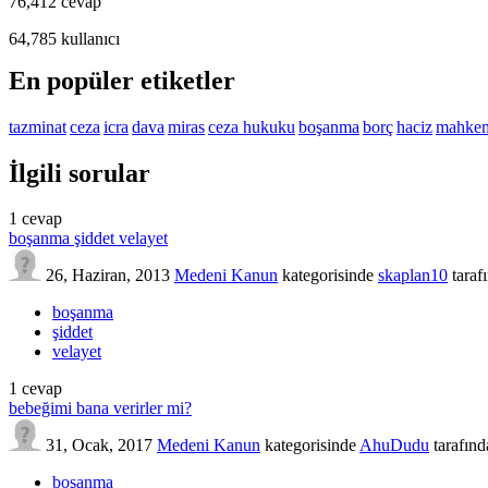
76,412
cevap
64,785
kullanıcı
En popüler etiketler
tazminat
ceza
icra
dava
miras
ceza hukuku
boşanma
borç
haciz
mahke
İlgili sorular
1
cevap
boşanma şiddet velayet
26, Haziran, 2013
Medeni Kanun
kategorisinde
skaplan10
taraf
boşanma
şiddet
velayet
1
cevap
bebeğimi bana verirler mi?
31, Ocak, 2017
Medeni Kanun
kategorisinde
AhuDudu
tarafın
boşanma