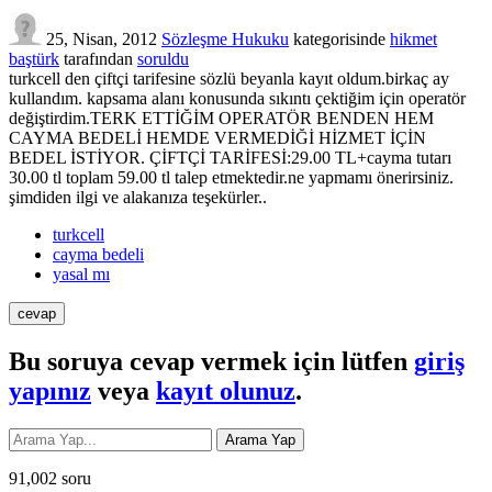
25, Nisan, 2012
Sözleşme Hukuku
kategorisinde
hikmet
baştürk
tarafından
soruldu
turkcell den çiftçi tarifesine sözlü beyanla kayıt oldum.birkaç ay
kullandım. kapsama alanı konusunda sıkıntı çektiğim için operatör
değiştirdim.TERK ETTİĞİM OPERATÖR BENDEN HEM
CAYMA BEDELİ HEMDE VERMEDİĞİ HİZMET İÇİN
BEDEL İSTİYOR. ÇİFTÇİ TARİFESİ:29.00 TL+cayma tutarı
30.00 tl toplam 59.00 tl talep etmektedir.ne yapmamı önerirsiniz.
şimdiden ilgi ve alakanıza teşekürler..
turkcell
cayma bedeli
yasal mı
Bu soruya cevap vermek için lütfen
giriş
yapınız
veya
kayıt olunuz
.
91,002
soru