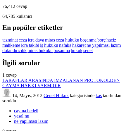
76,412
cevap
64,785
kullanıcı
En popüler etiketler
tazminat
ceza
icra
dava
miras
ceza hukuku
boşanma
borç
haciz
mahkeme
icra takibi
iş hukuku
nafaka
hakaret
ne yapılması lazım
dolandırıcılık
miras hukuku
bosanma
hukuk
senet
İlgili sorular
1
cevap
TARAFLAR ARASINDA İMZALANAN PROTOKOLDEN
CAYMA HAKKI VARMIDIR
14, Mayıs, 2012
Genel Hukuk
kategorisinde
kas
tarafından
soruldu
cayma bedeli
yasal mı
ne yapılması lazım