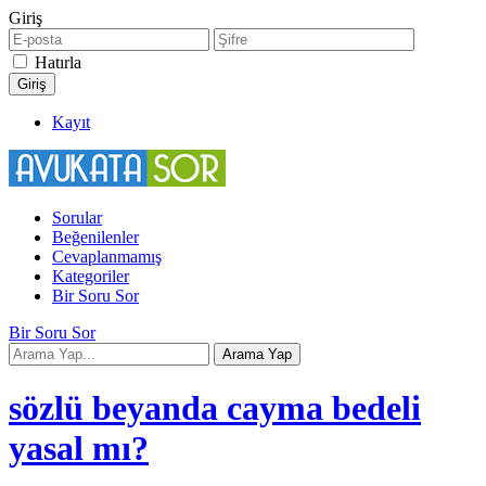
Giriş
Hatırla
Kayıt
Sorular
Beğenilenler
Cevaplanmamış
Kategoriler
Bir Soru Sor
Bir Soru Sor
sözlü beyanda cayma bedeli
yasal mı?