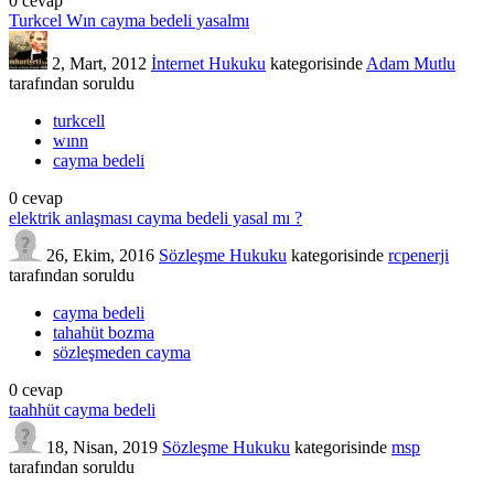
0
cevap
Turkcel Wın cayma bedeli yasalmı
2, Mart, 2012
İnternet Hukuku
kategorisinde
Adam Mutlu
tarafından
soruldu
turkcell
wınn
cayma bedeli
0
cevap
elektrik anlaşması cayma bedeli yasal mı ?
26, Ekim, 2016
Sözleşme Hukuku
kategorisinde
rcpenerji
tarafından
soruldu
cayma bedeli
tahahüt bozma
sözleşmeden cayma
0
cevap
taahhüt cayma bedeli
18, Nisan, 2019
Sözleşme Hukuku
kategorisinde
msp
tarafından
soruldu