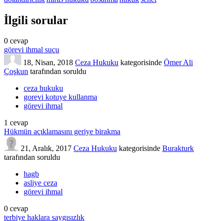
İlgili sorular
0
cevap
görevi ihmal suçu
18, Nisan, 2018
Ceza Hukuku
kategorisinde
Ömer Ali
Çoşkun
tarafından
soruldu
ceza hukuku
gorevi kotuye kullanma
görevi ihmal
1
cevap
Hükmün açıklamasını geriye birakma
21, Aralık, 2017
Ceza Hukuku
kategorisinde
Burakturk
tarafından
soruldu
hagb
asliye ceza
görevi ihmal
0
cevap
terbiye haklara saygısızlık