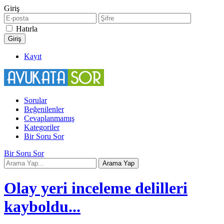
Giriş
Hatırla
Kayıt
Sorular
Beğenilenler
Cevaplanmamış
Kategoriler
Bir Soru Sor
Bir Soru Sor
Olay yeri inceleme delilleri
kayboldu...