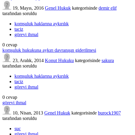
19, Mayıs, 2016
Genel Hukuk
kategorisinde
demir elif
tarafından
soruldu
komşuluk haklarına aykırılık
taciz
görevi ihmal
0
cevap
komşuluk hukukuna aykırı davranışın giderilmesi
23, Aralık, 2014
Konut Hukuku
kategorisinde
sakura
tarafından
soruldu
komşuluk haklarına aykırılık
taciz
görevi ihmal
0
cevap
görevi ihmal
10, Nisan, 2013
Genel Hukuk
kategorisinde
burock1907
tarafından
soruldu
suç
görevi ihmal