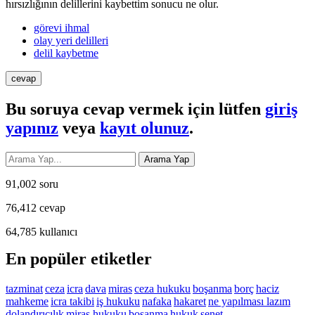
hırsızlığının delillerini kaybettim sonucu ne olur.
görevi ihmal
olay yeri delilleri
delil kaybetme
Bu soruya cevap vermek için lütfen
giriş
yapınız
veya
kayıt olunuz
.
91,002
soru
76,412
cevap
64,785
kullanıcı
En popüler etiketler
tazminat
ceza
icra
dava
miras
ceza hukuku
boşanma
borç
haciz
mahkeme
icra takibi
iş hukuku
nafaka
hakaret
ne yapılması lazım
dolandırıcılık
miras hukuku
bosanma
hukuk
senet