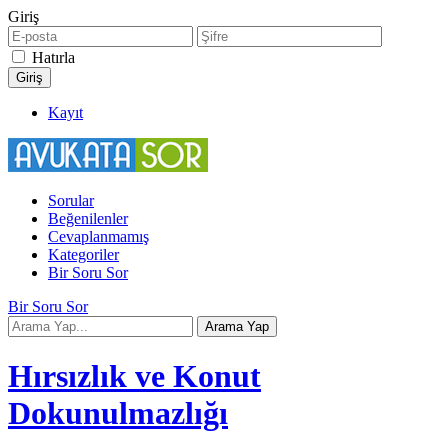
Giriş
Hatırla
Kayıt
Sorular
Beğenilenler
Cevaplanmamış
Kategoriler
Bir Soru Sor
Bir Soru Sor
Hırsızlık ve Konut
Dokunulmazlığı