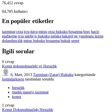
76,412
cevap
64,785
kullanıcı
En popüler etiketler
tazminat
ceza
icra
dava
miras
ceza hukuku
boşanma
borç
haciz
mahkeme
icra takibi
iş hukuku
nafaka
hakaret
ne yapılması lazım
dolandırıcılık
miras hukuku
bosanma
hukuk
senet
İlgili sorular
0
cevap
Konut dokunulmazlığı ve Hırsızlık
6, Mart, 2013
Tazminat (Zarar) Hukuku
kategorisinde
lostindarkness
tarafından
soruldu
hırsızlık
maddı manevı tazmınat
konut
1
cevap
Konut Dokunulmazlığı Hırsızlık