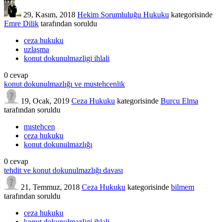
29, Kasım, 2018
Hekim Sorumluluğu Hukuku
kategorisinde
Emre Dilik
tarafından
soruldu
ceza hukuku
uzlaşma
konut dokunulmazligi ihlali
0
cevap
konut dokunulmazlığı ve mustehcenlik
19, Ocak, 2019
Ceza Hukuku
kategorisinde
Burcu Elma
tarafından
soruldu
mıstehcen
ceza hukuku
konut dokunulmazlığı
0
cevap
tehdit ve konut dokunulmazlığı davası
21, Temmuz, 2018
Ceza Hukuku
kategorisinde
bilmem
tarafından
soruldu
ceza hukuku
konut dokunulmazligi ihlali