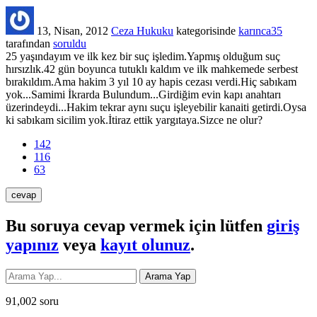
13, Nisan, 2012
Ceza Hukuku
kategorisinde
karınca35
tarafından
soruldu
25 yaşındayım ve ilk kez bir suç işledim.Yapmış olduğum suç
hırsızlık.42 gün boyunca tutuklı kaldım ve ilk mahkemede serbest
bırakıldım.Ama hakim 3 yıl 10 ay hapis cezası verdi.Hiç sabıkam
yok...Samimi İkrarda Bulundum...Girdiğim evin kapı anahtarı
üzerindeydi...Hakim tekrar aynı suçu işleyebilir kanaiti getirdi.Oysa
ki sabıkam sicilim yok.İtiraz ettik yargıtaya.Sizce ne olur?
142
116
63
Bu soruya cevap vermek için lütfen
giriş
yapınız
veya
kayıt olunuz
.
91,002
soru