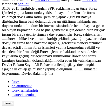
tarafından
soruldu
31.08.2011 Tarihibde yapılan SPK açıklamasından önce forex
işlmleri yapma konusunda yetkisi olmayan bir firma ile forex
kaldıraçlı döviz alım satım işlemleri yapmak gibi bir hataya
düştüm.bu firma beni dolandırdı param giti.firma hakkında suç
duyurusunda bulundum bir internet sitesindede benim başıma gelen
bu olayın başkalarının da başına gelmemesi için,doalndırılan bir çok
insanı bir araya getirip firmaya dav açmak için forex sahtekrarları
......forex tehlikesi ve .....sahtekarlığı şeklinde yazdığım yazılarımdan
dolayı bu firma bana hakerete uğradığı gerekçesi manevi tazminat
davası açtı.Bu firma forex işlemleri yapma konusudna yetkilil ve
denetlene bir firma değil.Forex işlemleri hakkında resmi devlet
kayıtlarına geçmiş bir açıklamayı sunuyorum"İforex adlı forex
kuruluşu tarafından dolandırıldığını iddia eden bir vatandaşımızın
Devlet Bakanı Sayın Ali Babacan’a ilettiği şikayetine karşılık
aşağıda ki cevap gelmiştir: “yapmış olduğunuz …….. numaralı
başvurunuz, Devlet Bakanlığı ‘na
forex
dolandırıcılık
forex sahtekarlığı
manevi tazminat