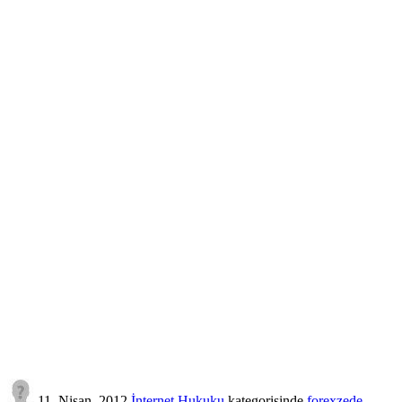
11, Nisan, 2012
İnternet Hukuku
kategorisinde
forexzede