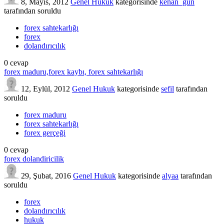
8, Mayıs, 2012
Genel Hukuk
kategorisinde
kenan_gun
tarafından
soruldu
forex sahtekarlığı
forex
dolandırıcılık
0
cevap
forex maduru,forex kaybı, forex sahtekarlığı
12, Eylül, 2012
Genel Hukuk
kategorisinde
sefil
tarafından
soruldu
forex maduru
forex sahtekarlığı
forex gerçeği
0
cevap
forex dolandiricilik
29, Şubat, 2016
Genel Hukuk
kategorisinde
alyaa
tarafından
soruldu
forex
dolandırıcılık
hukuk