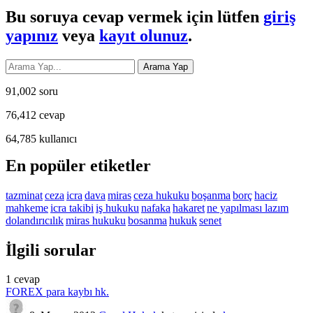
Bu soruya cevap vermek için lütfen
giriş
yapınız
veya
kayıt olunuz
.
91,002
soru
76,412
cevap
64,785
kullanıcı
En popüler etiketler
tazminat
ceza
icra
dava
miras
ceza hukuku
boşanma
borç
haciz
mahkeme
icra takibi
iş hukuku
nafaka
hakaret
ne yapılması lazım
dolandırıcılık
miras hukuku
bosanma
hukuk
senet
İlgili sorular
1
cevap
FOREX para kaybı hk.