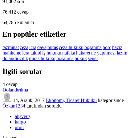
91,002
soru
76,412
cevap
64,785
kullanıcı
En popüler etiketler
tazminat
ceza
icra
dava
miras
ceza hukuku
boşanma
borç
haciz
mahkeme
icra takibi
iş hukuku
nafaka
hakaret
ne yapılması lazım
dolandırıcılık
miras hukuku
bosanma
hukuk
senet
İlgili sorular
4
cevap
Dolandırılma
14, Aralık, 2017
Ekonomi, Ticaret Hukuku
kategorisinde
Özkan1234
tarafından
soruldu
alışveriş
kargo
ürün
1
cevap