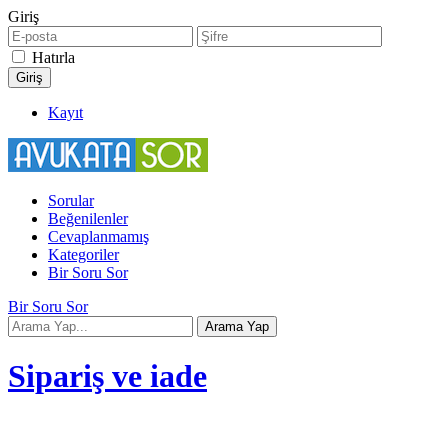
Giriş
Hatırla
Kayıt
Sorular
Beğenilenler
Cevaplanmamış
Kategoriler
Bir Soru Sor
Bir Soru Sor
Sipariş ve iade