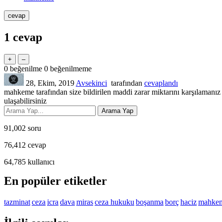
1
cevap
0
beğenilme
0
beğenilmeme
28, Ekim, 2019
Avsekinci
tarafından
cevaplandı
mahkeme tarafından size bildirilen maddi zarar miktarını karşılamanız
ulaşabilirsiniz
91,002
soru
76,412
cevap
64,785
kullanıcı
En popüler etiketler
tazminat
ceza
icra
dava
miras
ceza hukuku
boşanma
borç
haciz
mahke