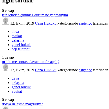
İlgili sorular
0
cevap
işin içinden çıkılmaz durum ne yapmalıyım
12, Ekim, 2019
Ceza Hukuku
kategorisinde
asigençç
tarafından
dava
avukat
uzlaşma
genel hukuk
cep telefonu
1
cevap
mahkeme sonrası davacının fırsatçılığı
12, Ekim, 2019
Ceza Hukuku
kategorisinde
asigençç
tarafından
dava
uzlaşma
genel hukuk
avukat
0
cevap
dosya uzlaşma mağduriyet