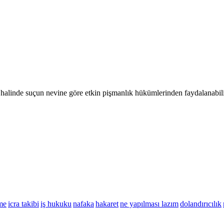
 halinde suçun nevine göre etkin pişmanlık hükümlerinden faydalanabilir
me
icra takibi
iş hukuku
nafaka
hakaret
ne yapılması lazım
dolandırıcılık