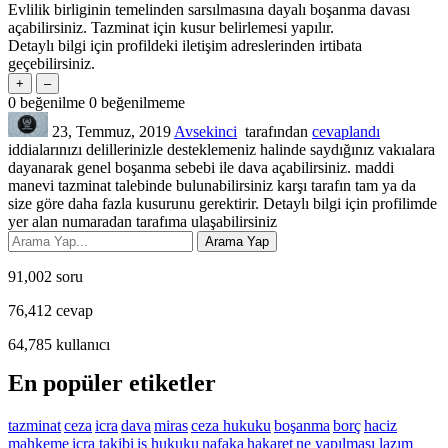
Evlilik birliginin temelinden sarsılmasına dayalı boşanma davası
açabilirsiniz. Tazminat için kusur belirlemesi yapılır.
Detaylı bilgi için profildeki iletişim adreslerinden irtibata
geçebilirsiniz.
0
beğenilme
0
beğenilmeme
23, Temmuz, 2019
Avsekinci
tarafından
cevaplandı
iddialarınızı delillerinizle desteklemeniz halinde saydığınız vakıalara
dayanarak genel boşanma sebebi ile dava açabilirsiniz. maddi
manevi tazminat talebinde bulunabilirsiniz karşı tarafın tam ya da
size göre daha fazla kusurunu gerektirir. Detaylı bilgi için profilimde
yer alan numaradan tarafıma ulaşabilirsiniz
91,002
soru
76,412
cevap
64,785
kullanıcı
En popüler etiketler
tazminat
ceza
icra
dava
miras
ceza hukuku
boşanma
borç
haciz
mahkeme
icra takibi
iş hukuku
nafaka
hakaret
ne yapılması lazım