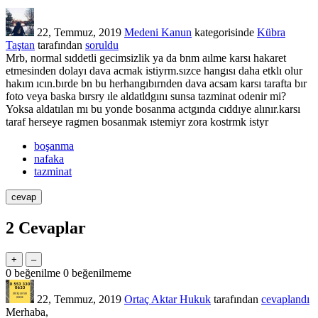
22, Temmuz, 2019
Medeni Kanun
kategorisinde
Kübra
Taştan
tarafından
soruldu
Mrb, normal sıddetli gecimsizlik ya da bnm aılme karsı hakaret
etmesinden dolayı dava acmak istiyrm.sızce hangısı daha etklı olur
hakım ıcın.bırde bn bu herhangıbırnden dava acsam karsı tarafta bır
foto veya baska bırsry ıle aldatldgını sunsa tazminat odenir mi?
Yoksa aldatılan mı bu yonde bosanma actgında cıddıye alınır.karsı
taraf herseye ragmen bosanmak ıstemiyr zora kostrmk istyr
boşanma
nafaka
tazminat
2
Cevaplar
0
beğenilme
0
beğenilmeme
22, Temmuz, 2019
Ortaç Aktar Hukuk
tarafından
cevaplandı
Merhaba,