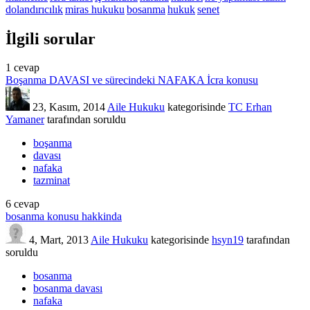
dolandırıcılık
miras hukuku
bosanma
hukuk
senet
İlgili sorular
1
cevap
Boşanma DAVASI ve sürecindeki NAFAKA İcra konusu
23, Kasım, 2014
Aile Hukuku
kategorisinde
TC Erhan
Yamaner
tarafından
soruldu
boşanma
davası
nafaka
tazminat
6
cevap
bosanma konusu hakkinda
4, Mart, 2013
Aile Hukuku
kategorisinde
hsyn19
tarafından
soruldu
bosanma
bosanma davası
nafaka