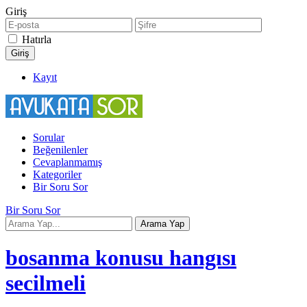
Giriş
Hatırla
Kayıt
Sorular
Beğenilenler
Cevaplanmamış
Kategoriler
Bir Soru Sor
Bir Soru Sor
bosanma konusu hangısı
secilmeli