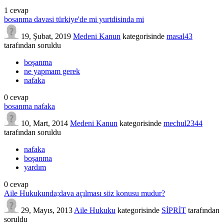
1
cevap
bosanma davasi türkiye'de mi yurtdisinda mi
19, Şubat, 2019
Medeni Kanun
kategorisinde
masal43
tarafından
soruldu
boşanma
ne yapmam gerek
nafaka
0
cevap
bosanma nafaka
10, Mart, 2014
Medeni Kanun
kategorisinde
mechul2344
tarafından
soruldu
nafaka
boşanma
yardım
0
cevap
Aile Hukukunda;dava açılması söz konusu mudur?
29, Mayıs, 2013
Aile Hukuku
kategorisinde
SİPRİT
tarafından
soruldu