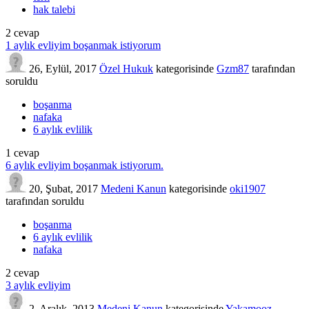
hak talebi
2
cevap
1 aylık evliyim boşanmak istiyorum
26, Eylül, 2017
Özel Hukuk
kategorisinde
Gzm87
tarafından
soruldu
boşanma
nafaka
6 aylık evlilik
1
cevap
6 aylık evliyim boşanmak istiyorum.
20, Şubat, 2017
Medeni Kanun
kategorisinde
oki1907
tarafından
soruldu
boşanma
6 aylık evlilik
nafaka
2
cevap
3 aylık evliyim
2, Aralık, 2013
Medeni Kanun
kategorisinde
Yakamooz