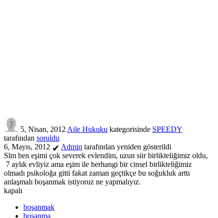
5, Nisan, 2012
Aile Hukuku
kategorisinde
SPEEDY
tarafından
soruldu
6, Mayıs, 2012
Admin
tarafından
yeniden gösterildi
✔
Slm ben eşimi çok severek evlendim, uzun sür birlikteliğimiz oldu,
7 aylık evliyiz ama eşim ile herhangi bir cinsel birlikteliğimiz
olmadı psikoloğa gitti fakat zaman geçtikçe bu soğukluk arttı
anlaşmalı boşanmak istiyoruz ne yapmalıyız.
kapalı
boşanmak
boşanma