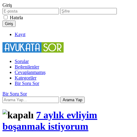
Giriş
Hatırla
Kayıt
Sorular
Beğenilenler
Cevaplanmamış
Kategoriler
Bir Soru Sor
Bir Soru Sor
7 aylık evliyim
boşanmak istiyorum