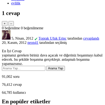
evlilik
1
cevap
0
beğenilme
0
beğenilmeme
5, Nisan, 2012
Toprak Ufuk Erinç
tarafından
cevaplandı
✔
20, Kasım, 2012
neon41
tarafından
seçilmiş
En İyi Cevap
yapmanız gereken biriniz dava açacak ve diğeriniz boşanmayı kabul
edecek. bu şekilde boşanma gerçekleşir. anlaşmalı boşanma
yapamazsınız.
91,002
soru
76,412
cevap
64,785
kullanıcı
En popüler etiketler