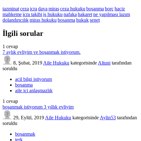
tazminat
ceza
icra
dava
miras
ceza hukuku
boşanma
borç
haciz
mahkeme
icra takibi
iş hukuku
nafaka
hakaret
ne yapılması lazım
dolandırıcılık
miras hukuku
bosanma
hukuk
senet
İlgili sorular
1
cevap
7 aylık evliyim ve boşanmak istiyorum.
8, Şubat, 2019
Aile Hukuku
kategorisinde
Altuni
tarafından
soruldu
acil bilgi istiyorum
boşanma
aile içi anlaşmazlık
1
cevap
boşanmak istiyorum 3 yıllık evliyim
29, Eylül, 2019
Aile Hukuku
kategorisinde
Aylin53
tarafından
soruldu
boşanmak
terk