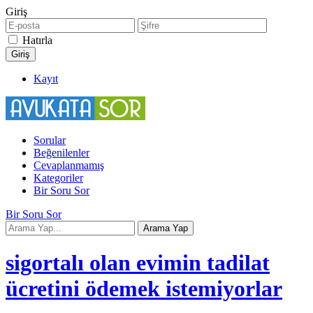
Giriş
Hatırla
Kayıt
Sorular
Beğenilenler
Cevaplanmamış
Kategoriler
Bir Soru Sor
Bir Soru Sor
sigortalı olan evimin tadilat
ücretini ödemek istemiyorlar