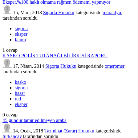
Eksper,%100 haklı olmama rağmen ödememi yapmıyor
15, Mart, 2018
Sigorta Hukuku
kategorisinde
muratdym
tarafından
soruldu
sigorta
eksper
fatura
1
cevap
KASKO POLİS TUTANAĞI BİLİRKİŞİ RAPORU
17, Nisan, 2014
Sigorta Hukuku
kategorisinde
omeromer
tarafından
soruldu
kasko
sigorta
hasar
red
eksper
0
cevap
45 gundur tamir edilmeyen araba
14, Ocak, 2018
Tazminat (Zarar) Hukuku
kategorisinde
furkancay
tarafından
soruldu