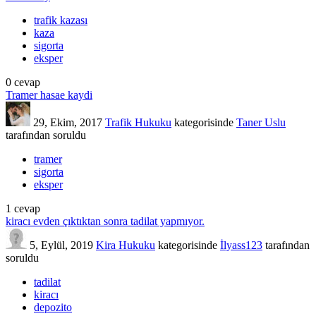
trafik kazası
kaza
sigorta
eksper
0
cevap
Tramer hasae kaydi
29, Ekim, 2017
Trafik Hukuku
kategorisinde
Taner Uslu
tarafından
soruldu
tramer
sigorta
eksper
1
cevap
kiracı evden çıktıktan sonra tadilat yapmıyor.
5, Eylül, 2019
Kira Hukuku
kategorisinde
İlyass123
tarafından
soruldu
tadilat
kiracı
depozito