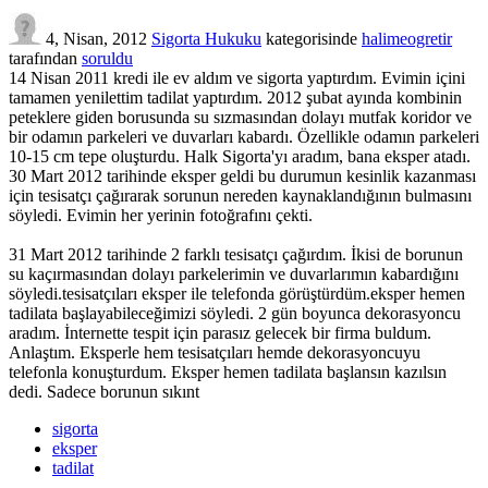
4, Nisan, 2012
Sigorta Hukuku
kategorisinde
halimeogretir
tarafından
soruldu
14 Nisan 2011 kredi ile ev aldım ve sigorta yaptırdım. Evimin içini
tamamen yenilettim tadilat yaptırdım. 2012 şubat ayında kombinin
peteklere giden borusunda su sızmasından dolayı mutfak koridor ve
bir odamın parkeleri ve duvarları kabardı. Özellikle odamın parkeleri
10-15 cm tepe oluşturdu. Halk Sigorta'yı aradım, bana eksper atadı.
30 Mart 2012 tarihinde eksper geldi bu durumun kesinlik kazanması
için tesisatçı çağırarak sorunun nereden kaynaklandığının bulmasını
söyledi. Evimin her yerinin fotoğrafını çekti.
31 Mart 2012 tarihinde 2 farklı tesisatçı çağırdım. İkisi de borunun
su kaçırmasından dolayı parkelerimin ve duvarlarımın kabardığını
söyledi.tesisatçıları eksper ile telefonda görüştürdüm.eksper hemen
tadilata başlayabileceğimizi söyledi. 2 gün boyunca dekorasyoncu
aradım. İnternette tespit için parasız gelecek bir firma buldum.
Anlaştım. Eksperle hem tesisatçıları hemde dekorasyoncuyu
telefonla konuşturdum. Eksper hemen tadilata başlansın kazılsın
dedi. Sadece borunun sıkınt
sigorta
eksper
tadilat