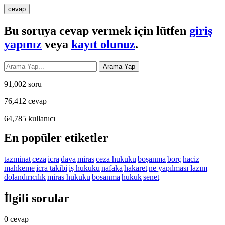
Bu soruya cevap vermek için lütfen
giriş
yapınız
veya
kayıt olunuz
.
91,002
soru
76,412
cevap
64,785
kullanıcı
En popüler etiketler
tazminat
ceza
icra
dava
miras
ceza hukuku
boşanma
borç
haciz
mahkeme
icra takibi
iş hukuku
nafaka
hakaret
ne yapılması lazım
dolandırıcılık
miras hukuku
bosanma
hukuk
senet
İlgili sorular
0
cevap