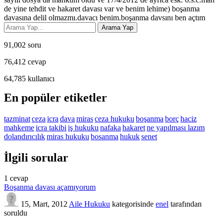
de yine tehdit ve hakaret davası var ve benim lehime) boşanma
davasına delil olmazmı.davacı benim.boşanma davsını ben açtım
91,002
soru
76,412
cevap
64,785
kullanıcı
En popüler etiketler
tazminat
ceza
icra
dava
miras
ceza hukuku
boşanma
borç
haciz
mahkeme
icra takibi
iş hukuku
nafaka
hakaret
ne yapılması lazım
dolandırıcılık
miras hukuku
bosanma
hukuk
senet
İlgili sorular
1
cevap
Boşanma davası açamıyorum
15, Mart, 2012
Aile Hukuku
kategorisinde
enel
tarafından
soruldu