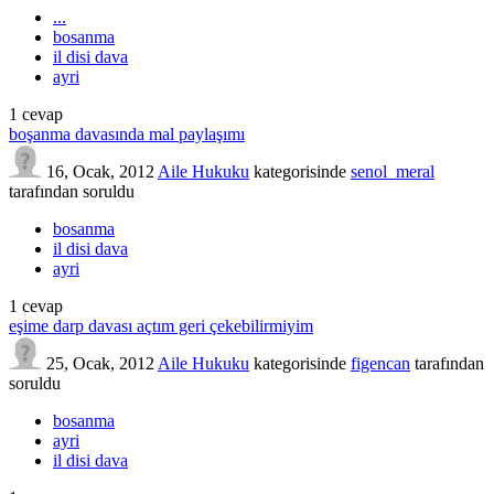
...
bosanma
il disi dava
ayri
1
cevap
boşanma davasında mal paylaşımı
16, Ocak, 2012
Aile Hukuku
kategorisinde
senol_meral
tarafından
soruldu
bosanma
il disi dava
ayri
1
cevap
eşime darp davası açtım geri çekebilirmiyim
25, Ocak, 2012
Aile Hukuku
kategorisinde
figencan
tarafından
soruldu
bosanma
ayri
il disi dava