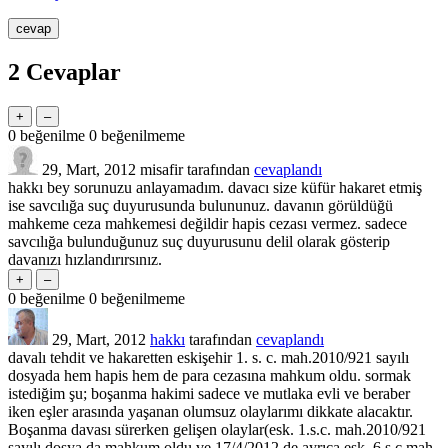
2
Cevaplar
0
beğenilme
0
beğenilmeme
29, Mart, 2012
misafir
tarafından
cevaplandı
hakkı bey sorunuzu anlayamadım. davacı size küfür hakaret etmiş
ise savcılığa suç duyurusunda bulununuz. davanın görüldüğü
mahkeme ceza mahkemesi değildir hapis cezası vermez. sadece
savcılığa bulunduğunuz suç duyurusunu delil olarak gösterip
davanızı hızlandırırsınız.
0
beğenilme
0
beğenilmeme
29, Mart, 2012
hakkı
tarafından
cevaplandı
davalı tehdit ve hakaretten eskişehir 1. s. c. mah.2010/921 sayılı
dosyada hem hapis hem de para cezasına mahkum oldu. sormak
istediğim şu; boşanma hakimi sadece ve mutlaka evli ve beraber
iken eşler arasında yaşanan olumsuz olaylarımı dikkate alacaktır.
Boşanma davası sürerken gelişen olaylar(esk. 1.s.c. mah.2010/921
sayılı dosya da mahkum oldu ve 17/4/2012 de ayrıca esk. 6.s.c.mah