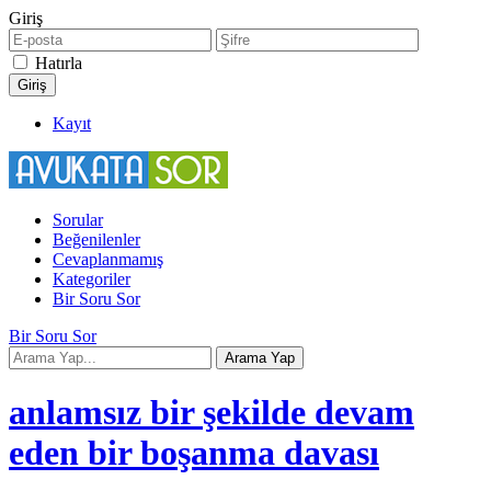
Giriş
Hatırla
Kayıt
Sorular
Beğenilenler
Cevaplanmamış
Kategoriler
Bir Soru Sor
Bir Soru Sor
anlamsız bir şekilde devam
eden bir boşanma davası