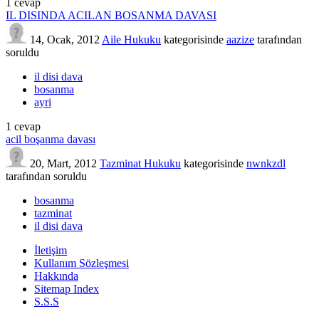
1
cevap
IL DISINDA ACILAN BOSANMA DAVASI
14, Ocak, 2012
Aile Hukuku
kategorisinde
aazize
tarafından
soruldu
il disi dava
bosanma
ayri
1
cevap
acil boşanma davası
20, Mart, 2012
Tazminat Hukuku
kategorisinde
nwnkzdl
tarafından
soruldu
bosanma
tazminat
il disi dava
İletişim
Kullanım Sözleşmesi
Hakkında
Sitemap Index
S.S.S