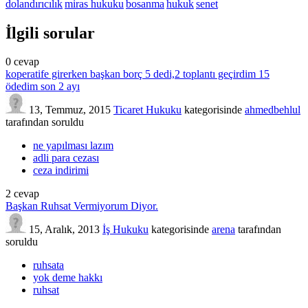
dolandırıcılık
miras hukuku
bosanma
hukuk
senet
İlgili sorular
0
cevap
koperatife girerken başkan borç 5 dedi,2 toplantı geçirdim 15
ödedim son 2 ayı
13, Temmuz, 2015
Ticaret Hukuku
kategorisinde
ahmedbehlul
tarafından
soruldu
ne yapılması lazım
adli para cezası
ceza indirimi
2
cevap
Başkan Ruhsat Vermiyorum Diyor.
15, Aralık, 2013
İş Hukuku
kategorisinde
arena
tarafından
soruldu
ruhsata
yok deme hakkı
ruhsat