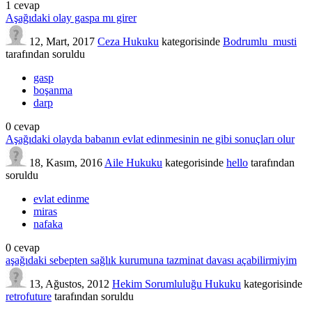
1
cevap
Aşağıdaki olay gaspa mı girer
12, Mart, 2017
Ceza Hukuku
kategorisinde
Bodrumlu_musti
tarafından
soruldu
gasp
boşanma
darp
0
cevap
Aşağıdaki olayda babanın evlat edinmesinin ne gibi sonuçları olur
18, Kasım, 2016
Aile Hukuku
kategorisinde
hello
tarafından
soruldu
evlat edinme
miras
nafaka
0
cevap
aşağıdaki sebepten sağlık kurumuna tazminat davası açabilirmiyim
13, Ağustos, 2012
Hekim Sorumluluğu Hukuku
kategorisinde
retrofuture
tarafından
soruldu