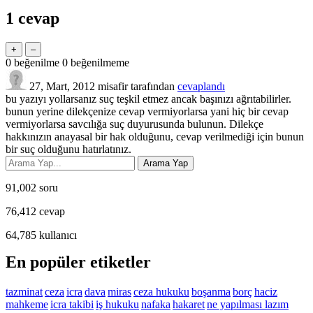
1
cevap
0
beğenilme
0
beğenilmeme
27, Mart, 2012
misafir
tarafından
cevaplandı
bu yazıyı yollarsanız suç teşkil etmez ancak başınızı ağrıtabilirler.
bunun yerine dilekçenize cevap vermiyorlarsa yani hiç bir cevap
vermiyorlarsa savcılığa suç duyurusunda bulunun. Dilekçe
hakkınızın anayasal bir hak olduğunu, cevap verilmediği için bunun
bir suç olduğunu hatırlatınız.
91,002
soru
76,412
cevap
64,785
kullanıcı
En popüler etiketler
tazminat
ceza
icra
dava
miras
ceza hukuku
boşanma
borç
haciz
mahkeme
icra takibi
iş hukuku
nafaka
hakaret
ne yapılması lazım