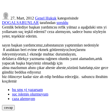
27, Mart, 2012
Genel Hukuk
kategorisinde
DOGALSABUNLAR
tarafından
soruldu
Gemlik belediye başkan yardımcısı refik yılmaz a aşağıdaki sms yi
yollarsam suç teşkil edermi? ceza alırmıyım, sadece bunu söyleyin
yeter, teşekkür ederim.
sayın başkan yardımcımız,zabınıtanızın yaptırımları nedeniyle
8 aralıktan beri evime ekmek götüremiyor,borçlarımı
ödeyemiyorum,1 ekmeğe muhtac durumdayım,
defalarca dilekçe yazmama rağmen olumlu yanıt alamadım,artık
yapacak başka bişeyimiz olmadığı için
alma mazlumun ahını çıkar aheste aheste,sözünü hatırlatıp,size gece
gündüz beddua ediyoruz
biz ölünceye kadar size ah edip beddua edeceğiz. sabuncu ibrahim
koçdemir
bu sms yi yazarsam
suç işlemiş olurmuyum
caza alırmıyım