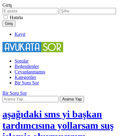
Giriş
Hatırla
Kayıt
Sorular
Beğenilenler
Cevaplanmamış
Kategoriler
Bir Soru Sor
Bir Soru Sor
aşağıdaki sms yi başkan
tardımcısına yollarsam suş