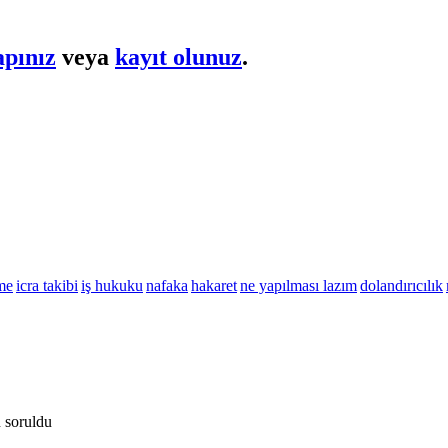
apınız
veya
kayıt olunuz
.
me
icra takibi
iş hukuku
nafaka
hakaret
ne yapılması lazım
dolandırıcılık
n
soruldu