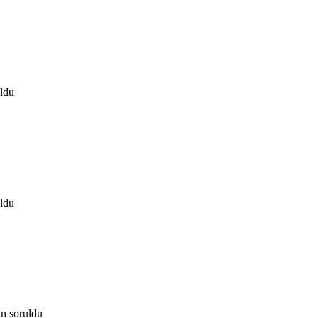
ldu
ldu
an
soruldu