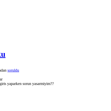
ku
ından
soruldu
ar
giris yaparken sorun yasarmiyim??