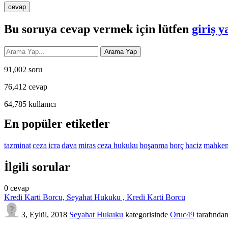
Bu soruya cevap vermek için lütfen
giriş y
91,002
soru
76,412
cevap
64,785
kullanıcı
En popüler etiketler
tazminat
ceza
icra
dava
miras
ceza hukuku
boşanma
borç
haciz
mahke
İlgili sorular
0
cevap
Kredi Karti Borcu, Seyahat Hukuku , Kredi Karti Borcu
3, Eylül, 2018
Seyahat Hukuku
kategorisinde
Oruc49
tarafında