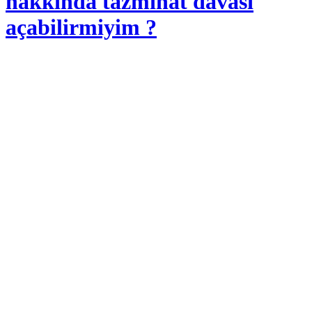
hakkında tazminat davası
açabilirmiyim ?