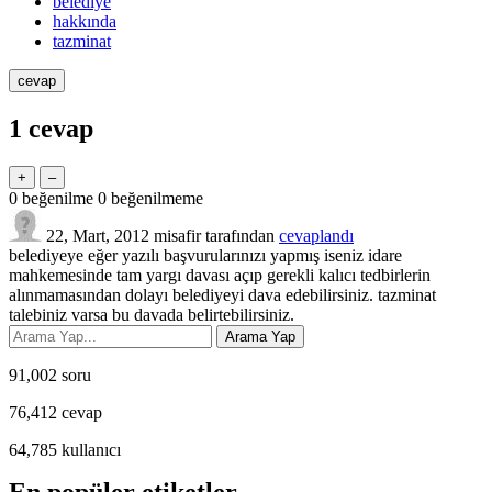
belediye
hakkında
tazminat
1
cevap
0
beğenilme
0
beğenilmeme
22, Mart, 2012
misafir
tarafından
cevaplandı
belediyeye eğer yazılı başvurularınızı yapmış iseniz idare
mahkemesinde tam yargı davası açıp gerekli kalıcı tedbirlerin
alınmamasından dolayı belediyeyi dava edebilirsiniz. tazminat
talebiniz varsa bu davada belirtebilirsiniz.
91,002
soru
76,412
cevap
64,785
kullanıcı
En popüler etiketler