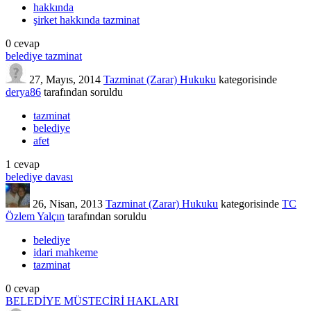
hakkında
şirket hakkında tazminat
0
cevap
belediye tazminat
27, Mayıs, 2014
Tazminat (Zarar) Hukuku
kategorisinde
derya86
tarafından
soruldu
tazminat
belediye
afet
1
cevap
belediye davası
26, Nisan, 2013
Tazminat (Zarar) Hukuku
kategorisinde
TC
Özlem Yalçın
tarafından
soruldu
belediye
idari mahkeme
tazminat
0
cevap
BELEDİYE MÜSTECİRİ HAKLARI