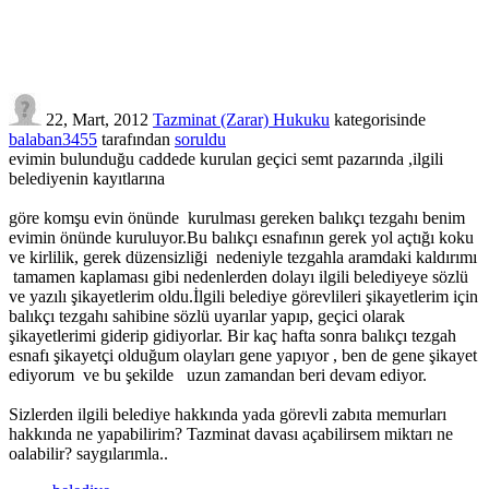
22, Mart, 2012
Tazminat (Zarar) Hukuku
kategorisinde
balaban3455
tarafından
soruldu
evimin bulunduğu caddede kurulan geçici semt pazarında ,ilgili
belediyenin kayıtlarına
göre komşu evin önünde kurulması gereken balıkçı tezgahı benim
evimin önünde kuruluyor.Bu balıkçı esnafının gerek yol açtığı koku
ve kirlilik, gerek düzensizliği nedeniyle tezgahla aramdaki kaldırımı
tamamen kaplaması gibi nedenlerden dolayı ilgili belediyeye sözlü
ve yazılı şikayetlerim oldu.İlgili belediye görevlileri şikayetlerim için
balıkçı tezgahı sahibine sözlü uyarılar yapıp, geçici olarak
şikayetlerimi giderip gidiyorlar. Bir kaç hafta sonra balıkçı tezgah
esnafı şikayetçi olduğum olayları gene yapıyor , ben de gene şikayet
ediyorum ve bu şekilde uzun zamandan beri devam ediyor.
Sizlerden ilgili belediye hakkında yada görevli zabıta memurları
hakkında ne yapabilirim? Tazminat davası açabilirsem miktarı ne
oalabilir? saygılarımla..