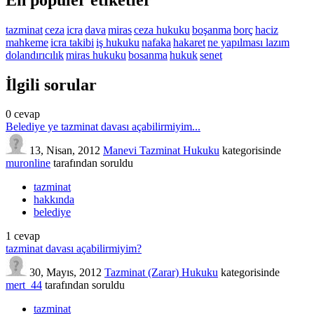
tazminat
ceza
icra
dava
miras
ceza hukuku
boşanma
borç
haciz
mahkeme
icra takibi
iş hukuku
nafaka
hakaret
ne yapılması lazım
dolandırıcılık
miras hukuku
bosanma
hukuk
senet
İlgili sorular
0
cevap
Belediye ye tazminat davası açabilirmiyim...
13, Nisan, 2012
Manevi Tazminat Hukuku
kategorisinde
muronline
tarafından
soruldu
tazminat
hakkında
belediye
1
cevap
tazminat davası açabilirmiyim?
30, Mayıs, 2012
Tazminat (Zarar) Hukuku
kategorisinde
mert_44
tarafından
soruldu
tazminat