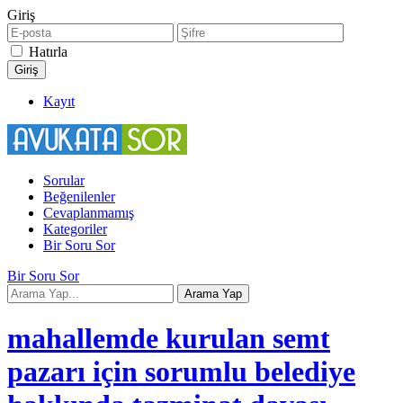
Giriş
Hatırla
Kayıt
Sorular
Beğenilenler
Cevaplanmamış
Kategoriler
Bir Soru Sor
Bir Soru Sor
mahallemde kurulan semt
pazarı için sorumlu belediye