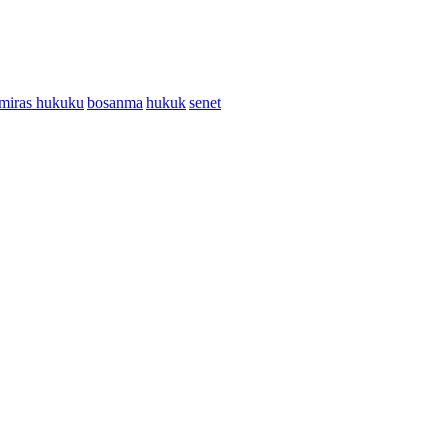
miras hukuku
bosanma
hukuk
senet