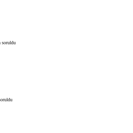
n
soruldu
soruldu