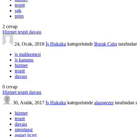
tespit
sgk
prim
2
cevap
Hizmet tespit davası
24, Ocak, 2018
İş Hukuku
kategorisinde
Burak Çalış
tarafında
iş mahkemesi
iş kanunu
hizmet
tespit
davası
0
cevap
Hizmet tespit davası
30, Aralık, 2017
İş Hukuku
kategorisinde
alaragezer
tarafından
hizmet
tespit
davası
sigortasız
asgari ücret