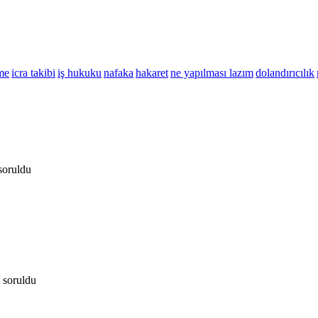
me
icra takibi
iş hukuku
nafaka
hakaret
ne yapılması lazım
dolandırıcılık
soruldu
soruldu