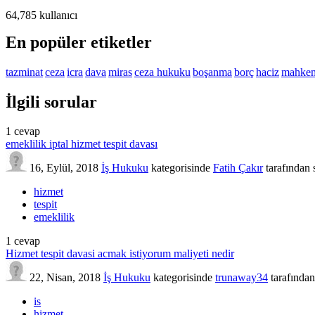
64,785
kullanıcı
En popüler etiketler
tazminat
ceza
icra
dava
miras
ceza hukuku
boşanma
borç
haciz
mahke
İlgili sorular
1
cevap
emeklilik iptal hizmet tespit davası
16, Eylül, 2018
İş Hukuku
kategorisinde
Fatih Çakır
tarafından
hizmet
tespit
emeklilik
1
cevap
Hizmet tespit davasi acmak istiyorum maliyeti nedir
22, Nisan, 2018
İş Hukuku
kategorisinde
trunaway34
tarafından
is
hizmet