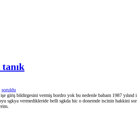
 tanık
n
soruldu
işe giriş bildirgesini vermiş bordro yok bu nedenle babam 1987 yılınd i
droyu sgkya vermedikleride belli sgkda hic o donemde iscinin hakkini so
erim.