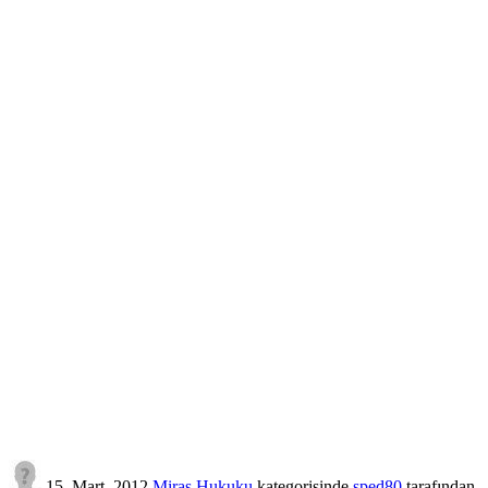
15, Mart, 2012
Miras Hukuku
kategorisinde
sped80
tarafından