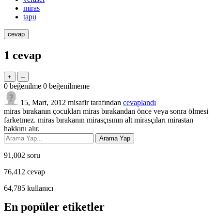
miras
tapu
1
cevap
0
beğenilme
0
beğenilmeme
15, Mart, 2012
misafir
tarafından
cevaplandı
miras bırakanın çocukları miras bırakandan önce veya sonra ölmesi
farketmez. miras bırakanın mirasçısının alt mirasçıları mirastan
hakkını alır.
91,002
soru
76,412
cevap
64,785
kullanıcı
En popüler etiketler