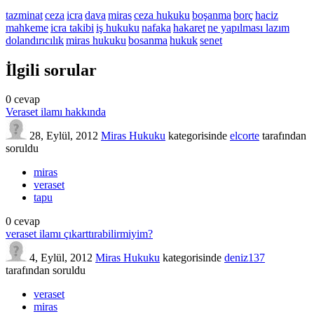
tazminat
ceza
icra
dava
miras
ceza hukuku
boşanma
borç
haciz
mahkeme
icra takibi
iş hukuku
nafaka
hakaret
ne yapılması lazım
dolandırıcılık
miras hukuku
bosanma
hukuk
senet
İlgili sorular
0
cevap
Veraset ilamı hakkında
28, Eylül, 2012
Miras Hukuku
kategorisinde
elcorte
tarafından
soruldu
miras
veraset
tapu
0
cevap
veraset ilamı çıkarttırabilirmiyim?
4, Eylül, 2012
Miras Hukuku
kategorisinde
deniz137
tarafından
soruldu
veraset
miras