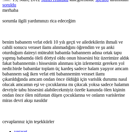
soruldu
merhaba
sorumla ilgili yardımınızı rica edeceğim
benim babanem vefat edeli 10 yılı geçti ve ailedekilerin ihmali ve
cahili sonucu veraset ilamı alınmadığını öğrendim ve şu anki
oturduğum daireyi müteahit babamla babannem adına ortak tapu
yapmış babamda öleli dörtyıl oldu onun hissesini biz üzerimize aldık
fakat babannemin ı hissesinin alınması için izlememiz gereken yol
nedir.birde babamlar toplam üç kardeş sadece halam yaşıyor amcam
babannem sağ iken vefat etti babannemim veraset ilamı
çıkarıldığında amcam ondan önce öldüğü için varislik durumu nasıl
olucak amcamın eşi ve çocuklarına mı çıkıcak yoksa sadece halamın
devriyle tabu hissesini alabilecekmiyiz özetle kanunda ölen kişinin
ondan önce ölen nüfustan düşen çocuklarına ve onların varislerine
miras devri akışı nasıldır
cevaplarınız için teşekkürler
veraset