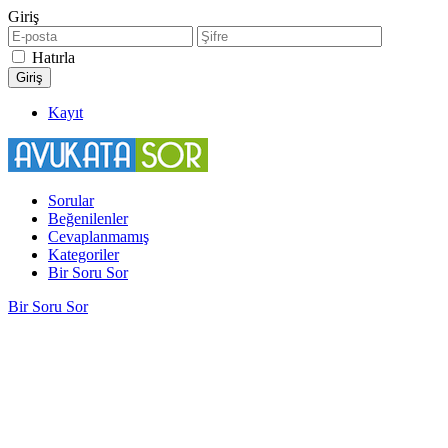
Giriş
Hatırla
Kayıt
Sorular
Beğenilenler
Cevaplanmamış
Kategoriler
Bir Soru Sor
Bir Soru Sor