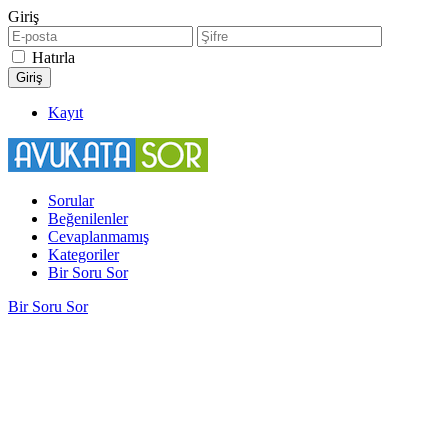
Giriş
Hatırla
Kayıt
Sorular
Beğenilenler
Cevaplanmamış
Kategoriler
Bir Soru Sor
Bir Soru Sor